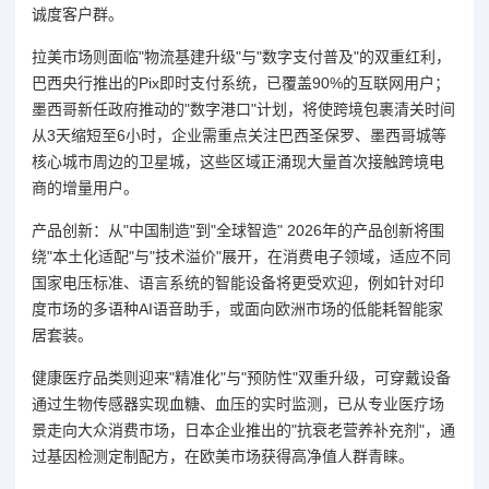
诚度客户群。
拉美市场则面临"物流基建升级"与"数字支付普及"的双重红利，
巴西央行推出的Pix即时支付系统，已覆盖90%的互联网用户；
墨西哥新任政府推动的"数字港口"计划，将使跨境包裹清关时间
从3天缩短至6小时，企业需重点关注巴西圣保罗、墨西哥城等
核心城市周边的卫星城，这些区域正涌现大量首次接触跨境电
商的增量用户。
产品创新：从"中国制造"到"全球智造" 2026年的产品创新将围
绕"本土化适配"与"技术溢价"展开，在消费电子领域，适应不同
国家电压标准、语言系统的智能设备将更受欢迎，例如针对印
度市场的多语种AI语音助手，或面向欧洲市场的低能耗智能家
居套装。
健康医疗品类则迎来"精准化"与"预防性"双重升级，可穿戴设备
通过生物传感器实现血糖、血压的实时监测，已从专业医疗场
景走向大众消费市场，日本企业推出的"抗衰老营养补充剂"，通
过基因检测定制配方，在欧美市场获得高净值人群青睐。