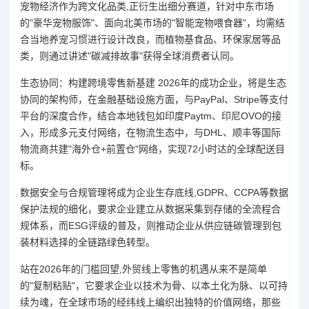
宠物经济作为跨文化品类,正衍生出细分赛道，针对中东市场
的"豪华宠物服饰"、面向北美市场的"智能宠物喂食器"，均需结
合当地养宠习惯进行设计改良，而植物基食品、环保家居等品
类，则通过讲述"碳减排故事"获得全球消费者认同。
生态协同：构建跨境零售新基建 2026年的成功企业，将是生态
协同的架构师，在金融基础设施方面，与PayPal、Stripe等支付
平台的深度合作，结合本地钱包如印度Paytm、印尼OVO的接
入，形成多元支付网络，在物流生态中，与DHL、顺丰等国际
物流商共建"海外仓+前置仓"网络，实现72小时达的全球配送目
标。
数据安全与合规管理将成为企业生存底线,GDPR、CCPA等数据
保护法规的细化，要求企业建立从数据采集到存储的全流程合
规体系，而ESG评级的普及，则推动企业从供应链碳管理到包
装材料选择的全链路绿色转型。
站在2026年的门槛回望,外贸线上零售的机遇从来不是简单
的"复制粘贴"，它要求企业以技术为骨、以本土化为脉、以可持
续为魂，在全球市场的经纬线上编织出独特的价值网络，那些