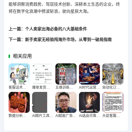
能够洞察消费趋势、驾驭技术创新、深耕本土生态的企业，终
将在数字化浪潮中劈波斩浪，驶向星辰大海。
上一篇：个人卖家出海必备的八大基础条件
下一篇：新手卖家无经验闯海外市场，从零到一破局指南
相关应用
客服话术减纠纷，五大核心策略构建和谐沟通
爆单发货危机，全链路补救与长效优化解决方案
五维训练法破解AI客服机械回复困局
AI时代运营人员破局，五大核心能力提升指南
自动化订单管理，多平台卖家破局利器
数据分析工具赋能卖家精准定位，销售趋势与客户行为深度剖析
AI图片工具在独立站视觉素材中的应用，深度解析与实战指南
AI赋能广告文案，多版本快速测试的终极指南
AI选品可靠性解析与卖家决策判断指南
大促客服响应滞缓，隐形成本如何蚕食企业利润与未来？