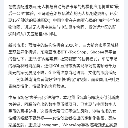
在物流配送方面,无人机与自动驾驶卡车的规模化应用将重塑"最
后一公里"体验，亚马逊在洛杉矶试点的无人机配送网络，已实
现15分钟达的极速配送；中国企业在东南亚布局的"海陆空"立体
物流网，通过无人机中转站与电动货车协同，将偏远地区的配
送时间从7天压缩至48小时。
新兴市场：蓝海中的结构性机会 2026年，三大新兴市场区域将
呈现差异化机遇，东南亚市场在TikTok Shop、Shopee等平台
的驱动下，正形成"内容电商+社交裂变"的独特模式，印尼市场
的穆斯林时尚品类，通过KOL直播带货实现单场销售额破千万
美元的案例屡见不鲜，企业需注意当地语言、文化的深度适配
——例如越南消费者偏好"短平快"的促销视频，而泰国用户则更
青睐剧情化、情感化的内容营销。
中东市场在"去美元化"进程中，本地货币结算与跨境支付创新成
为关键，阿联酋推出的数字货币桥项目，已实现与中国数字人
民币的直接兑换，这将极大降低汇率波动风险，沙特市场的女
性经济崛起不容忽视——女性创业者推出的定制化香氛、高端
家居品牌，正通过Instagram、WhatsApp等私域渠道建立高忠