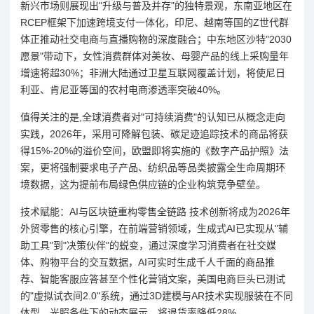
新兴市场则展现出"升级与普及并存"的独特景观，东南亚地区在
RCEP框架下加速跨境支付一体化，印尼、越南等国的Z世代群
体正推动社交电商与直播购物的深度融合；中东地区沙特"2030
愿景"带动下，女性消费群体对美妆、母婴产品的线上采购量年
增速将超30%；非洲大陆通过卫星互联网覆盖计划，将使尼日
利亚、肯尼亚等国的农村电商渗透率突破40%。
值得关注的是,全球消费者对"可持续消费"的认知已从概念走向
实践，2026年，采用可降解包装、碳足迹追踪技术的商品将获
得15%-20%的溢价空间，欧盟即将实施的《数字产品护照》法
案，更将强制要求电子产品、纺织品等品类披露全生命周期环
境数据，这为提前布局绿色供应链的企业构筑竞争壁垒。
技术赋能：AI与区块链重构零售全链路 技术创新将成为2026年
外贸零售的核心引擎，在前端营销领域，生成式AI已实现从"辅
助工具"到"决策伙伴"的蜕变，通过深度学习消费者在社交媒
体、购物平台的交互数据，AI可实时生成千人千面的商品推
荐、智能客服应答甚至个性化营销文案，美国电商巨头已测试
的"虚拟试衣间2.0"系统，通过3D建模与AR技术实现服装在不同
体型、光照条件下的动态展示，将退货率降低28%。