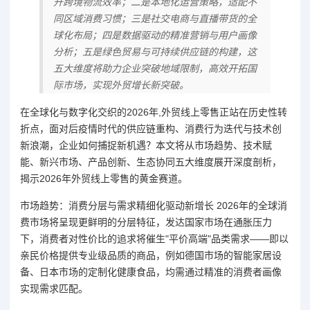
升跨境物流效率；二是本地化运营策略，适配不
同区域消费习惯；三是社交电商与直播带货的全
球化布局；四是数据驱动的精准营销与用户画像
分析；五是绿色贸易与可持续供应链的构建，这
五大维度将助力企业突破地域限制，高效开拓国
际市场，实现外贸增长新突破。
在全球化与数字化交织的2026年,外贸线上零售正站在历史性转
折点，面对后疫情时代的供应链重构、消费行为迭代与技术创
新浪潮，企业如何捕捉新机遇？本文将从市场趋势、技术赋
能、新兴市场、产品创新、生态协同五大维度展开深度剖析，
揭示2026年外贸线上零售的黄金赛道。
市场趋势：消费分层与需求精细化驱动新增长 2026年的全球消
费市场将呈现更鲜明的分层特征，发达国家市场在通胀压力
下，消费者对性价比的追求将催生"平价高端"品类需求——即以
亲民价格提供专业级品质的商品，例如德国市场的智能家居设
备、日本市场的定制化健康食品，均需通过精准的消费者画像
实现需求匹配。