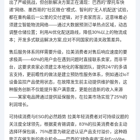
出了严峻挑战，但创新解决方案正在涌现：巴西的"摩托车快
递"网络、墨西哥的"社区微仓"模式、智利的"无人机配送"试验，
都在重构最后一公里的交付逻辑，对于卖家而言，这意味着必
须建立智能物流网络——通过大数据预测订单热点区域，动态
调整仓储位置；利用AI优化配送路线，降低30%以上的物流成
本；开发多式联运解决方案,应对不同国家的清关政策差异。
售后服务体系同样需要升级，拉美消费者对售后响应速度的要
求极高——60%的用户会在遇到问题时直接联系卖家，而非平
台，这要求卖家必须建立本地化的客服团队，提供24/7的多语
言支持，更前瞻性的做法是建立预防性服务体系，例如通过IoT
设备监控产品使用状态，在故障发生前主动提供维护服务，这
种服务创新不仅能提升客户满意度，更能创造新的收入来源
——某家电品牌通过提供延保服务，在拉美市场实现了25%的
利润增长。
可持续消费与ESG的必然趋势 拉美年轻消费者对可持续议题的
关注度全球领先，根据麦肯锡调查，83%的拉美消费者会主动
选择环保包装，75%愿意为碳足迹认证产品支付溢价，这种趋
势正在催生新的商业机会——巴西的"绿色电商"平台EcoVibe，