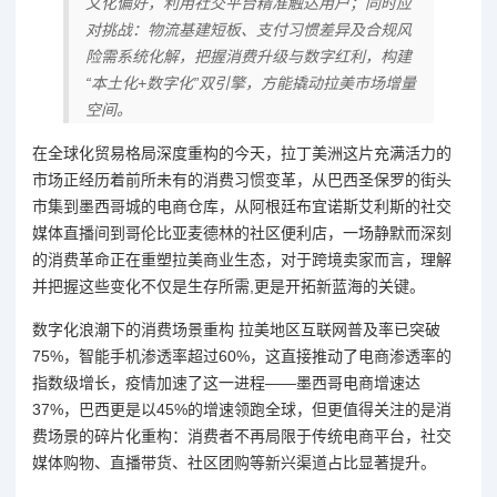
文化偏好，利用社交平台精准触达用户；同时应
对挑战：物流基建短板、支付习惯差异及合规风
险需系统化解，把握消费升级与数字红利，构建
“本土化+数字化”双引擎，方能撬动拉美市场增量
空间。
在全球化贸易格局深度重构的今天，拉丁美洲这片充满活力的
市场正经历着前所未有的消费习惯变革，从巴西圣保罗的街头
市集到墨西哥城的电商仓库，从阿根廷布宜诺斯艾利斯的社交
媒体直播间到哥伦比亚麦德林的社区便利店，一场静默而深刻
的消费革命正在重塑拉美商业生态，对于跨境卖家而言，理解
并把握这些变化不仅是生存所需,更是开拓新蓝海的关键。
数字化浪潮下的消费场景重构 拉美地区互联网普及率已突破
75%，智能手机渗透率超过60%，这直接推动了电商渗透率的
指数级增长，疫情加速了这一进程——墨西哥电商增速达
37%，巴西更是以45%的增速领跑全球，但更值得关注的是消
费场景的碎片化重构：消费者不再局限于传统电商平台，社交
媒体购物、直播带货、社区团购等新兴渠道占比显著提升。