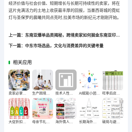
经济价值与社会价值、短期增长与长期可持续性的卖家，将在
这片充满活力的土地上收获最丰厚的回报，当墨西哥城的霓虹
灯与圣保罗的晨曦共同点亮时,拉美市场的新纪元才刚刚开始。
上一篇：东南亚爆单品类揭秘，跨境卖家如何掘金东南亚印钞机商品？
下一篇：中东市场选品，文化与消费差异的关键考量
相关应用
卖家必掌握！与供应商谈价格的八大谈判技巧全解析
生产困境，效率质量双提升的立体化解决方案
技术人性博弈，AI能否完全替代人类优化广告投放？
AI赋能小团队破局，轻量化运营流程搭建全攻略
旺季后店铺复盘核心数据维度深度解析
大促折扣科学设置术，利润与优惠的平衡之道
母亲节礼品指南，解锁搜索流量增长的黄金密码
海外情人节消费心理解码，精准击中用户情感需求的商品探秘
长期海外市场风控体系构建，筑牢可持续增长护城河
破局与避坑，高风险类目新手卖家的生存博弈法则