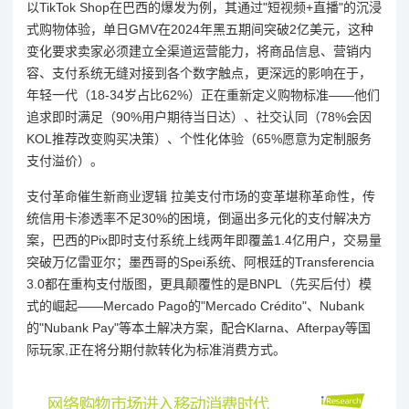
以TikTok Shop在巴西的爆发为例，其通过"短视频+直播"的沉浸
式购物体验，单日GMV在2024年黑五期间突破2亿美元，这种
变化要求卖家必须建立全渠道运营能力，将商品信息、营销内
容、支付系统无缝对接到各个数字触点，更深远的影响在于，
年轻一代（18-34岁占比62%）正在重新定义购物标准——他们
追求即时满足（90%用户期待当日达）、社交认同（78%会因
KOL推荐改变购买决策）、个性化体验（65%愿意为定制服务
支付溢价）。
支付革命催生新商业逻辑 拉美支付市场的变革堪称革命性，传
统信用卡渗透率不足30%的困境，倒逼出多元化的支付解决方
案，巴西的Pix即时支付系统上线两年即覆盖1.4亿用户，交易量
突破万亿雷亚尔；墨西哥的Spei系统、阿根廷的Transferencia
3.0都在重构支付版图，更具颠覆性的是BNPL（先买后付）模
式的崛起——Mercado Pago的"Mercado Crédito"、Nubank
的"Nubank Pay"等本土解决方案，配合Klarna、Afterpay等国
际玩家,正在将分期付款转化为标准消费方式。