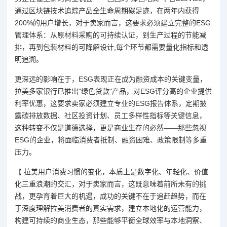
通过区块链技术追踪产品全生命周期碳足迹，在两年内获得
200%的用户增长，对于卖家而言，这要求必须建立完整的ESG
管理体系：从原材料采购的可持续认证，到生产过程的节能减
排，再到包装材料的可降解设计,每个环节都需要量化指标和透
明追溯。
更深远的影响在于，ESG表现正在成为融资成本的关键变量，
拉美多家银行已推出"绿色贷款"产品，对ESG评分高的企业提供
利率优惠，这要求卖家必须建立专业的ESG报告体系，定期披
露碳排放数据、社区投资计划、员工多样性指标等关键信息，
这种转变不仅是道德选择，更是商业生存的必然——那些忽视
ESG的企业，将面临消费者抵制、融资困难、政策限制等多重
压力。
【 拉美用户消费习惯的变化，本质上是数字化、年轻化、价值
化三重浪潮的交汇，对于卖家而言，这既意味着前所未有的挑
战，更孕育着巨大的机遇，成功的关键不在于追赶趋势，而在
于深度理解拉美消费者的真实需求，建立本地化的运营能力，
构建可持续的商业生态，那些能够平衡全球效率与本地洞察、