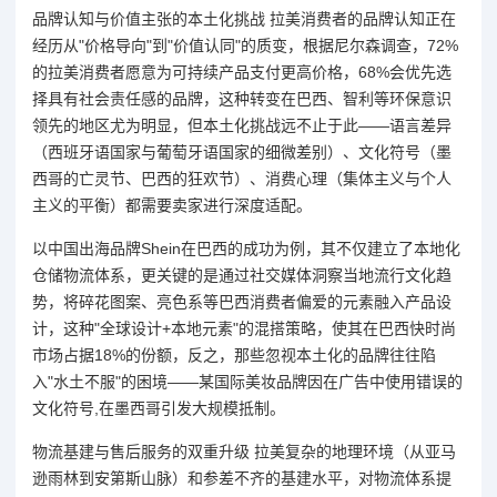
品牌认知与价值主张的本土化挑战 拉美消费者的品牌认知正在
经历从"价格导向"到"价值认同"的质变，根据尼尔森调查，72%
的拉美消费者愿意为可持续产品支付更高价格，68%会优先选
择具有社会责任感的品牌，这种转变在巴西、智利等环保意识
领先的地区尤为明显，但本土化挑战远不止于此——语言差异
（西班牙语国家与葡萄牙语国家的细微差别）、文化符号（墨
西哥的亡灵节、巴西的狂欢节）、消费心理（集体主义与个人
主义的平衡）都需要卖家进行深度适配。
以中国出海品牌Shein在巴西的成功为例，其不仅建立了本地化
仓储物流体系，更关键的是通过社交媒体洞察当地流行文化趋
势，将碎花图案、亮色系等巴西消费者偏爱的元素融入产品设
计，这种"全球设计+本地元素"的混搭策略，使其在巴西快时尚
市场占据18%的份额，反之，那些忽视本土化的品牌往往陷
入"水土不服"的困境——某国际美妆品牌因在广告中使用错误的
文化符号,在墨西哥引发大规模抵制。
物流基建与售后服务的双重升级 拉美复杂的地理环境（从亚马
逊雨林到安第斯山脉）和参差不齐的基建水平，对物流体系提