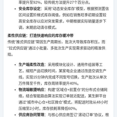
率提升至92%，较传统方法提升27个百分点。
安全库存设定
：采用“动态安全库存”模型，根据预测置信
区间设置阶梯式库存阈值，例如在销售旺季初期设置较
高安全库存以应对突发需求，中期根据实际销量逐步下
调，末期启动清仓模式。
柔性供应链：打造快速响应的库存缓冲带
传统“推式供应链”常因生产周期长、批次大导致库存积压，而
“拉式供应链”通过小批量、多批次生产实现需求驱动的精准供
给。
生产端柔性改造
：采用模块化设计、通用件组装等工
艺，缩短产品切换时间，某家电企业通过改造空调生产
线，实现15分钟内完成不同型号切换，生产批次从单次
万件降至千件，库存周转率提升40%。
物流端敏捷响应
：构建“区域仓+前置仓”的分布式仓储网
络，结合智能路由算法实现订单就近配送，某生鲜平台
通过“城市中心仓+社区微仓”模式，将配送时效从48小时
压缩至2小时，库存损耗率降低60%。
供应商协同管理
：与核心供应商签订“滚动订单”协议，根