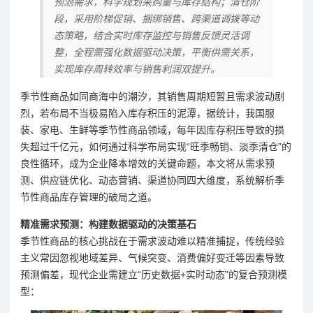
预测需求，科学规划采购量与库存结构；清仓阶
段，采用阶梯促销、捆绑销售、跨渠道调拨等动
态策略，结合实时库存监控与销售反馈灵活调
整，全程需强化数据驱动决策，平衡供需关系，
实现库存周转效率与销售利润双提升。
季节性商品如同商海中的潮汐，其销售周期短暂且需求波动剧
烈，若布局不当极易陷入库存积压的泥潭，据统计，我国服
装、家电、生鲜等季节性商品领域，每年因库存积压导致的损
失超过千亿元，如何通过科学布局实现“旺季畅销、淡季清仓”的
良性循环，成为企业降本增效的关键命题，本文将从需求预
测、供应链优化、动态营销、渠道协同四大维度，系统解析季
节性商品库存管理的破局之道。
精准需求预测：构建数据驱动的决策基石
季节性商品的核心挑战在于需求波动难以精准捕捉，传统经验
主义常因忽视地域差异、气候突变、消费偏好变迁等因素导致
预测偏差，现代企业需建立“历史数据+实时动态”的复合预测模
型：