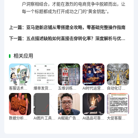
户洞察相结合，才能在激烈的电商竞争中脱颖而出，让
每一个标题都成为打开成功之门的“黄金钥匙”。
上一篇：亚马逊新店铺从零搭建全攻略，零基础完整操作指南
下一篇：五点描述缺陷如何直接击穿转化率？深度解析与优化策略全揭秘
相关应用
客服话术减纠纷，五大核心策略构建和谐沟通
爆单发货危机，全链路补救与长效优化解决方案
五维训练法破解AI客服机械回复困局
AI时代运营人员破局，五大核心能力提升指南
自动化订单管理，多平台卖家破局利器
数据分析工具赋能卖家精准定位，销售趋势与客户行为深度剖析
AI图片工具在独立站视觉素材中的应用，深度解析与实战指南
AI赋能广告文案，多版本快速测试的终极指南
AI选品可靠性解析与卖家决策判断指南
大促客服响应滞缓，隐形成本如何蚕食企业利润与未来？