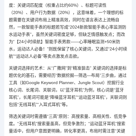
度：关键词匹配度（权重占比约60%）、标题可读性
（20%）、用户行为数据（20%），这意味着，一个理想的标
题需要在关键词布局上精准高效，同时在语言表达上流畅自
然，一款智能手表的标题若写成“2024新款智能手表心率监测防
水运动手表”，虽然关键词密度足够，但缺乏情感触发点；而改
为“【24小时续航】智能手表男款——心率睡眠监测+50米防
水，运动达人必备！”则既保留了核心关键词，又通过“24小时续
航”“运动达人必备”等卖点激发点击欲。
关键词选择的艺术：从“广撒网”到“精准狙击” 关键词的选择是标
题优化的基石，需要经历“数据挖掘—筛选—布局”三步曲，通过
工具（如Google Keyword Planner、Jungle Scout）挖掘行业
核心词、长尾词、关联词，以“蓝牙耳机”为例，核心词是“蓝牙
耳机”，长尾词可能是“降噪蓝牙耳机”“运动蓝牙耳机”，关联词则
包括“无线耳机”“入耳式耳机”等。
筛选关键词时需遵循“三高”原则：高搜索量、高相关性、低竞争
度。“无线耳机”搜索量虽高，但竞争激烈；“运动蓝牙耳机”搜索
量适中，但用户意图更明确，转化率更高，布局时需注意“关键