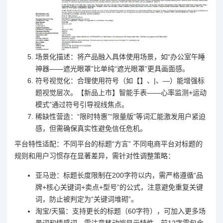
场景化描述：将产品融入具体使用场景，如“办公室午睡
神器——遮光眼罩”比单纯“遮光眼罩”更具画面感。
符号视觉化：合理使用符号（如【】、|、—）能增强标
题视觉层次。【新品上市】智能手表——心率监测+运动
模式”通过符号引导视线焦点。
稀缺性营造：“限时特惠”“限量版”等词汇能激发用户紧迫
感，但需确保真实性避免信任危机。
平台特性适配：不同平台的标题“方言” 不同电商平台对标题的
规则和用户习惯存在显著差异，需针对性调整策略：
亚马逊：标题长度限制在200字符以内，需严格遵循“品
牌+核心关键词+卖点+型号”的公式，注意避免重复关键
词，防止被判定为“关键词堆砌”。
淘宝/天猫：支持更长的标题（60字符），可加入更多场
景词和情感词，需注意移动端显示特性，前12字需包含