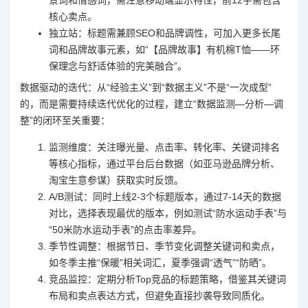
核心卖点。
独立站：标题需兼顾SEO和品牌调性，可加入更多长尾
词和品牌故事元素，如“【品牌故事】有机棉T恤——环
保理念与舒适体验的完美融合”。
数据驱动的迭代：从“经验主义”到“数据主义”不是“一次成型”
的，而是需要持续迭代优化的过程，建立“数据监测—分析—调
整”的闭环至关重要：
监测维度：关注曝光量、点击率、转化率、关键词排名
等核心指标，通过平台后台数据（如亚马逊品牌分析、
淘宝生意参谋）获取实时反馈。
A/B测试：同时上线2-3个标题版本，通过7-14天的数据
对比，选择表现最优的版本，例如测试“防水运动手表”与
“50米防水运动手表”的点击率差异。
季节性调整：根据节日、季节变化调整关键词和卖点，
如冬季主推“保暖”相关词汇，夏季强调“透气”“防晒”。
竞品监控：定期分析Top竞品的标题策略，借鉴其关键词
布局和卖点表达方式，但避免直接抄袭导致同质化。