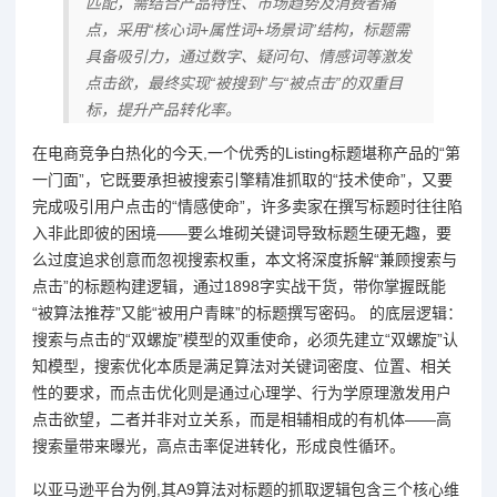
匹配，需结合产品特性、市场趋势及消费者痛
点，采用“核心词+属性词+场景词”结构，标题需
具备吸引力，通过数字、疑问句、情感词等激发
点击欲，最终实现“被搜到”与“被点击”的双重目
标，提升产品转化率。
在电商竞争白热化的今天,一个优秀的Listing标题堪称产品的“第
一门面”，它既要承担被搜索引擎精准抓取的“技术使命”，又要
完成吸引用户点击的“情感使命”，许多卖家在撰写标题时往往陷
入非此即彼的困境——要么堆砌关键词导致标题生硬无趣，要
么过度追求创意而忽视搜索权重，本文将深度拆解“兼顾搜索与
点击”的标题构建逻辑，通过1898字实战干货，带你掌握既能
“被算法推荐”又能“被用户青睐”的标题撰写密码。 的底层逻辑：
搜索与点击的“双螺旋”模型的双重使命，必须先建立“双螺旋”认
知模型，搜索优化本质是满足算法对关键词密度、位置、相关
性的要求，而点击优化则是通过心理学、行为学原理激发用户
点击欲望，二者并非对立关系，而是相辅相成的有机体——高
搜索量带来曝光，高点击率促进转化，形成良性循环。
以亚马逊平台为例,其A9算法对标题的抓取逻辑包含三个核心维