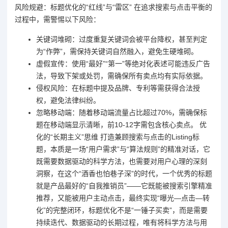
风险规避：标题优化的“红线”与“雷区” 在追求搜索与点击平衡的
过程中，需警惕以下风险：
关键词堆砌：过度重复关键词会被平台降权，甚至判定
为“作弊”，需保持关键词自然融入，避免生硬堆砌。
虚假宣传：使用“最好”“第一”等绝对化表述可能违反广告
法，导致下架或处罚，需确保所有卖点均有实际依据。
侵权风险：在标题中提及品牌、专利等需获得合法授
权，避免法律纠纷。
忽略移动端：随着移动端流量占比超过70%，需确保标
题在移动端显示清晰，前10-12字需包含核心卖点。 优
化的“长期主义”思维 打造兼顾搜索与点击的Listing标
题，本质是一场“用户需求”与“算法规则”的精准对话，它
既需要数据驱动的科学方法，也需要对用户心理的深刻
洞察，在这个“酒香也怕巷子深”的时代，一个优秀的标题
就是产品最好的“自我推销员”——它既能被搜索引擎精准
推荐，又能被用户主动点击，最终实现“曝光—点击—转
化”的完整闭环，标题优化不是“一锤子买卖”，而是需要
持续迭代、数据驱动的长期过程，唯有将科学方法与用