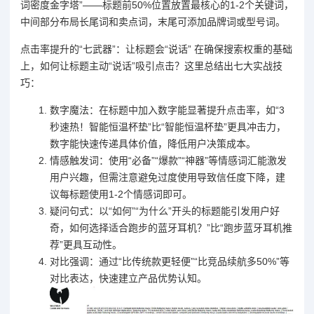
词密度金字塔”——标题前50%位置放置最核心的1-2个关键词，
中间部分布局长尾词和卖点词，末尾可添加品牌词或型号词。
点击率提升的“七武器”：让标题会“说话” 在确保搜索权重的基础
上，如何让标题主动“说话”吸引点击？这里总结出七大实战技
巧：
数字魔法：在标题中加入数字能显著提升点击率，如“3
秒速热！智能恒温杯垫”比“智能恒温杯垫”更具冲击力，
数字能快速传递具体价值，降低用户决策成本。
情感触发词：使用“必备”“爆款”“神器”等情感词汇能激发
用户兴趣，但需注意避免过度使用导致信任度下降，建
议每标题使用1-2个情感词即可。
疑问句式：以“如何”“为什么”开头的标题能引发用户好
奇，如何选择适合跑步的蓝牙耳机？”比“跑步蓝牙耳机推
荐”更具互动性。
对比强调：通过“比传统款更轻便”“比竞品续航多50%”等
对比表达，快速建立产品优势认知。