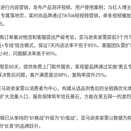
m等社交平台进行内容营销，发布产品测评视频、用户使用案例；与红人博
五专属落地页，某时尚品牌通过TikTok短视频营销，单条视频播放
元。
的高订单量对物流和客服提出严峻考验，亚马逊卖家需提前3个月
运+专线”组合模式，保证7天内送达率不低于95%，客服团队需扩
小时，问题解决率高于90%。
限至60天，提供免费上门取件服务，某母婴品牌通过实施“黑五专属
解决售后问题，客户满意度达98%，复购率提升25%。
亚马逊卖家需以消费者为中心，构建从选品到售后的全链路优化
扩大流量入口，服务保障筑牢信任基石，方能在黑五网一的激烈
已从单纯的“价格战”升级为“价值战”，亚马逊卖家需以数据为
“长青”的品牌跃升。