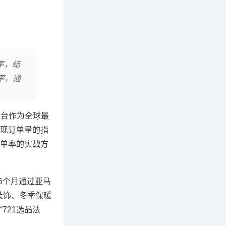
率，结
率，通
逊平台作为全球最
现订单量的指
单率的实战方
6个月通过亚马
诞装饰、冬季保暖
721选品法