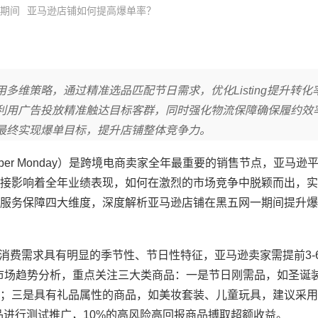
期间
亚马逊店铺如何提高爆单率？
维策略，通过精准选品匹配节日需求，优化Listing提升转化
利用广告投放精准触达目标客群，同时强化物流保障确保履约效
最终实现爆单目标，提升店铺整体竞争力。
（Cyber Monday）是跨境电商卖家全年最重要的销售节点，亚马
接影响着全年业绩表现，如何在激烈的市场竞争中脱颖而出，实
服务保障四大维度，深度解析亚马逊店铺在黑五网一期间提升爆
的消费需求具有明显的季节性、节日性特征，亚马逊卖家需提前3-
ut等工具进行市场趋势分析，重点关注三大类商品：一是节日刚需品，如圣
；三是具有礼品属性的商品，如美妆套装、儿童玩具，建议采用“
新品进行测试推广，10%的高风险高回报商品搏取超额收益。