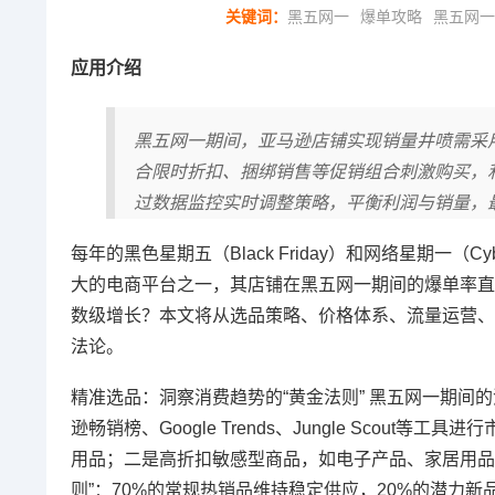
关键词：
黑五网一
爆单攻略
黑五网一
应用介绍
黑五网一期间，亚马逊店铺实现销量井喷需采用多
合限时折扣、捆绑销售等促销组合刺激购买，
过数据监控实时调整策略，平衡利润与销量，
每年的黑色星期五（Black Friday）和网络星期一
大的电商平台之一，其店铺在黑五网一期间的爆单率直
数级增长？本文将从选品策略、价格体系、流量运营、
法论。
精准选品：洞察消费趋势的“黄金法则” 黑五网一期间
逊畅销榜、Google Trends、Jungle Sco
用品；二是高折扣敏感型商品，如电子产品、家居用品
则”：70%的常规热销品维持稳定供应，20%的潜力