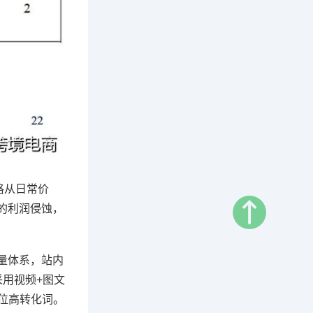
格从日常价
致的利润侵蚀，
流量体系，站内
用视频+图文
位高转化词。