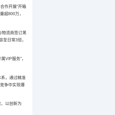
主合作开展“开箱
量超800万，
与物流商签订黑
容至日常3倍，
VIP服务”，
体系，通过精准
竞争中实现爆
舵、以创新为