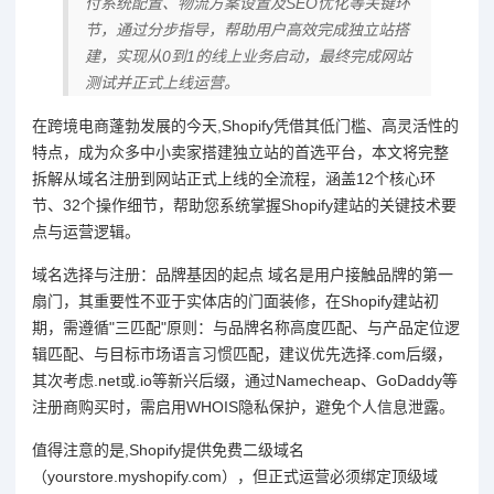
付系统配置、物流方案设置及SEO优化等关键环
节，通过分步指导，帮助用户高效完成独立站搭
建，实现从0到1的线上业务启动，最终完成网站
测试并正式上线运营。
在跨境电商蓬勃发展的今天,Shopify凭借其低门槛、高灵活性的
特点，成为众多中小卖家搭建独立站的首选平台，本文将完整
拆解从域名注册到网站正式上线的全流程，涵盖12个核心环
节、32个操作细节，帮助您系统掌握Shopify建站的关键技术要
点与运营逻辑。
域名选择与注册：品牌基因的起点 域名是用户接触品牌的第一
扇门，其重要性不亚于实体店的门面装修，在Shopify建站初
期，需遵循"三匹配"原则：与品牌名称高度匹配、与产品定位逻
辑匹配、与目标市场语言习惯匹配，建议优先选择.com后缀，
其次考虑.net或.io等新兴后缀，通过Namecheap、GoDaddy等
注册商购买时，需启用WHOIS隐私保护，避免个人信息泄露。
值得注意的是,Shopify提供免费二级域名
（yourstore.myshopify.com），但正式运营必须绑定顶级域