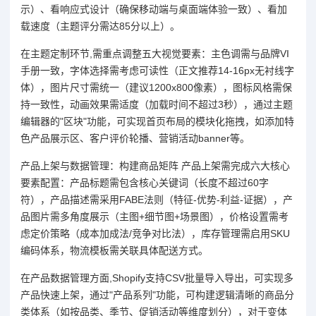
示）、看响应式设计（确保移动端与桌面端体验一致）、看加
载速度（主题评分需达85分以上）。
在主题定制环节,需重点调整五大视觉要素：主色调需与品牌VI
手册一致，字体选择需考虑可读性（正文推荐14-16px无衬线字
体），图片尺寸需统一（建议1200x800像素），图标风格需保
持一致性，动画效果需适度（加载时间不超过3秒），通过主题
编辑器的"区块"功能，可实现首页布局的模块化拖拽，如添加特
色产品展示区、客户评价轮播、营销活动banner等。
产品上架与数据管理：构建商品矩阵 产品上架需完成六大核心
要素配置：产品标题需包含核心关键词（长度不超过60字
符），产品描述需采用FABE法则（特征-优势-利益-证据），产
品图片需多角度展示（主图+细节图+场景图），价格设置需考
虑定价策略（成本加成法/竞争对比法），库存管理需启用SKU
编码体系，物流模板需关联具体配送方式。
在产品数据管理方面,Shopify支持CSV批量导入导出，可实现多
产品快速上架，通过"产品系列"功能，可构建逻辑清晰的商品分
类体系（如按品类、季节、促销活动等维度划分），对于变体