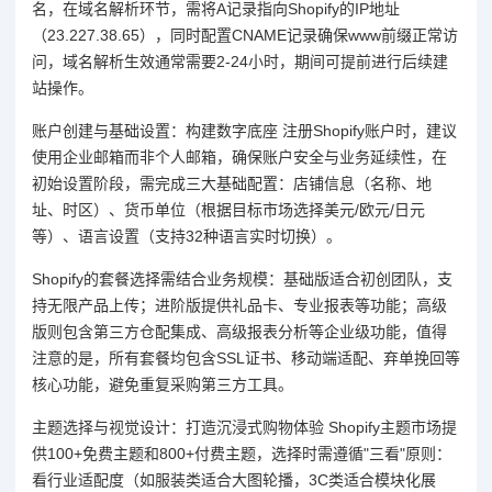
名，在域名解析环节，需将A记录指向Shopify的IP地址
（23.227.38.65），同时配置CNAME记录确保www前缀正常访
问，域名解析生效通常需要2-24小时，期间可提前进行后续建
站操作。
账户创建与基础设置：构建数字底座 注册Shopify账户时，建议
使用企业邮箱而非个人邮箱，确保账户安全与业务延续性，在
初始设置阶段，需完成三大基础配置：店铺信息（名称、地
址、时区）、货币单位（根据目标市场选择美元/欧元/日元
等）、语言设置（支持32种语言实时切换）。
Shopify的套餐选择需结合业务规模：基础版适合初创团队，支
持无限产品上传；进阶版提供礼品卡、专业报表等功能；高级
版则包含第三方仓配集成、高级报表分析等企业级功能，值得
注意的是，所有套餐均包含SSL证书、移动端适配、弃单挽回等
核心功能，避免重复采购第三方工具。
主题选择与视觉设计：打造沉浸式购物体验 Shopify主题市场提
供100+免费主题和800+付费主题，选择时需遵循"三看"原则：
看行业适配度（如服装类适合大图轮播，3C类适合模块化展