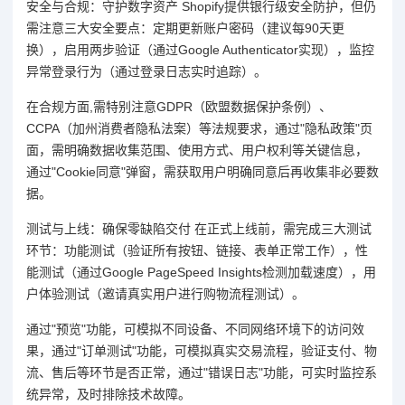
安全与合规：守护数字资产 Shopify提供银行级安全防护，但仍
需注意三大安全要点：定期更新账户密码（建议每90天更
换），启用两步验证（通过Google Authenticator实现），监控
异常登录行为（通过登录日志实时追踪）。
在合规方面,需特别注意GDPR（欧盟数据保护条例）、
CCPA（加州消费者隐私法案）等法规要求，通过"隐私政策"页
面，需明确数据收集范围、使用方式、用户权利等关键信息，
通过"Cookie同意"弹窗，需获取用户明确同意后再收集非必要数
据。
测试与上线：确保零缺陷交付 在正式上线前，需完成三大测试
环节：功能测试（验证所有按钮、链接、表单正常工作），性
能测试（通过Google PageSpeed Insights检测加载速度），用
户体验测试（邀请真实用户进行购物流程测试）。
通过"预览"功能，可模拟不同设备、不同网络环境下的访问效
果，通过"订单测试"功能，可模拟真实交易流程，验证支付、物
流、售后等环节是否正常，通过"错误日志"功能，可实时监控系
统异常，及时排除技术故障。