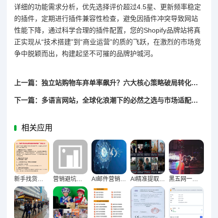
详细的功能需求分析，优先选择评价超过4.5星、更新频率稳定
的插件，定期进行插件兼容性检查，避免因插件冲突导致网站
性能下降，通过科学合理的插件配置，您的Shopify品牌站将真
正实现从“技术搭建”到“商业运营”的质的飞跃，在激烈的市场竞
争中脱颖而出，构建起坚不可摧的品牌护城河。
上一篇：独立站购物车弃单率飙升？六大核心策略破局转化困境
下一篇：多语言网站，全球化浪潮下的必然之选与市场适配方略
相关应用
新手找货源必看，1688平台与工厂直连深度对比指南
营销避坑，精准识破低质量批量文章陷阱指南
AI邮件营销革命，智能优化内容实现精准转化
AI精准提取海量评论真实需求的核心路径
黑五网一后二次转化突围，全域营销闭环深度策略解析