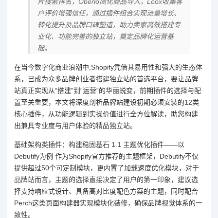
片搜索排名，Oberlo简化商品导入，Loox收集客
户评价增强信任，通过插件组合实现流量增长、
转化提升及品牌口碑塑造，助力卖家高效搭建专
业化、功能完善的独立站，奠定品牌化运营基
础。
在当今数字化商业浪潮中,Shopify凭借其易用性和强大的生态体
系，已成为众多品牌创业者搭建独立站的首选平台，要让品牌
站真正实现从“搭建”到“运营”的华丽蜕变，前期插件的选择与配
置至关重要，本文将深度剖析品牌站建设初期必须安装的12类
核心插件，从功能逻辑到实操价值进行全方位解读，助您构建
出兼具专业度与用户体验的精品独立站。
基础架构类插件：构建稳固基石 1.1 主题优化插件——以
Debutify为例 作为Shopify官方推荐的主题框架，Debutify不仅
提供超过50个可定制模块，更内置了加载速度优化模块，对于
品牌站而言，主题的选择直接决定了用户的第一印象，建议选
择支持响应式设计、具备高对比度配色方案的主题，同时配合
Perch这类页面构建器实现模块化装修，确保品牌视觉体系的一
致性。