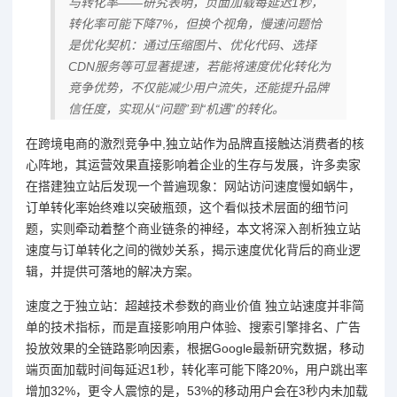
与转化率——研究表明，页面加载每延迟1秒，
转化率可能下降7%，但换个视角，慢速问题恰
是优化契机：通过压缩图片、优化代码、选择
CDN服务等可显著提速，若能将速度优化转化为
竞争优势，不仅能减少用户流失，还能提升品牌
信任度，实现从“问题”到“机遇”的转化。
在跨境电商的激烈竞争中,独立站作为品牌直接触达消费者的核
心阵地，其运营效果直接影响着企业的生存与发展，许多卖家
在搭建独立站后发现一个普遍现象：网站访问速度慢如蜗牛，
订单转化率始终难以突破瓶颈，这个看似技术层面的细节问
题，实则牵动着整个商业链条的神经，本文将深入剖析独立站
速度与订单转化之间的微妙关系，揭示速度优化背后的商业逻
辑，并提供可落地的解决方案。
速度之于独立站：超越技术参数的商业价值 独立站速度并非简
单的技术指标，而是直接影响用户体验、搜索引擎排名、广告
投放效果的全链路影响因素，根据Google最新研究数据，移动
端页面加载时间每延迟1秒，转化率可能下降20%，用户跳出率
增加32%，更令人震惊的是，53%的移动用户会在3秒内未加载