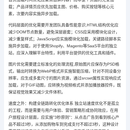
载；产品详情页应优先加载主图、价格、购买按钮等核心元
素，次要内容实施异步加载。
代码层面的优化需要开发团队具备性能意识,HTML结构优化应
减少DOM节点数量，避免深层嵌套；CSS应采用模块化设计，
减少重复样式；JavaScript应实施模块化加载，关键路径脚本实
施异步加载，对于使用Shopify、Magento等SaaS平台的独立
站，应深入理解平台特性，利用平台提供的优化工具和插件。
图片优化需要建立标准化的处理流程,原始图片应保存为PSD格
式，输出时转换为WebP格式并实施智能压缩，针对不同设备分
辨率，应生成多套尺寸的图片资源，通过srcset属性实现响应式
加载，对于GIF动图，应转换为视频格式并添加播放器控件，既
保证视觉效果又减少文件体积。
速度之外：构建全链路转化优化体系 独立站速度优化不是孤立
的工程，而是需要与用户体验、营销策略形成协同效应，在用
户旅程设计层面，应实施"3秒原则"：从点击广告到看到核心产
品不超过3秒，从添加购物车到完成支付不超过3秒，这种设计