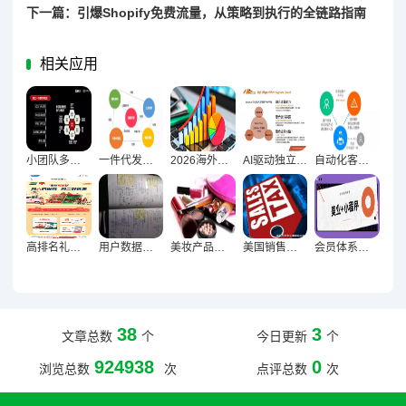
下一篇：引爆Shopify免费流量，从策略到执行的全链路指南
相关应用
小团队多店铺高效运营，工作分配的智慧与实践
一件代发模式长期可行性深度解析与未来趋势探讨
2026海外电商AI化浪潮，卖家未来竞争力构建指南
AI驱动独立站转化增长，六大核心场景深度解析
自动化客服能否成为海外售后终极解药？
高排名礼品指南文章撰写策略与技巧深度解析
用户数据过度收集，便利背后的风险与应对之道
美妆产品出口前十大核心检查事项全解析
美国销售税新手卖家合规入门，12个必知税务基础搭建指南
会员体系驱动海外店铺用户沉淀的深度策略解析
38
3
文章总数
个
今日更新
个
924938
0
浏览总数
次
点评总数
次