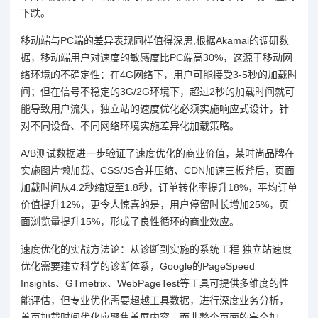
下跌。
移动端与PC端的差异表现同样值得深思,根据Akamai的调研数
据，移动端用户对速度的敏感度比PC端高30%，这源于移动网
络环境的不确定性：在4G网络下，用户可能接受3-5秒的加载时
间；但在信号不稳定的3G/2G环境下，超过2秒的加载时间就可
能导致用户流失，独立站的速度优化必须实施响应式设计，针
对不同设备、不同网络环境实施差异化加载策略。
A/B测试数据进一步验证了速度优化的商业价值，某时尚品牌在
实施图片懒加载、CSS/JS合并压缩、CDN加速三板斧后，页面
加载时间从4.2秒缩短至1.8秒，订单转化率提升18%，平均订单
价值提升12%，更令人惊喜的是，用户停留时长增加25%，页
面浏览量提升15%，形成了良性循环的商业效应。
速度优化的实战方法论：从诊断到实施的系统工程 独立站速度
优化需要建立科学的诊断体系，Google的PageSpeed
Insights、GTmetrix、WebPageTest等工具可提供多维度的性
能评估，但专业优化需要超越工具数据，进行深度业务分析，
首页加载时间优化应聚焦首屏内容，而非整个页面的完全加