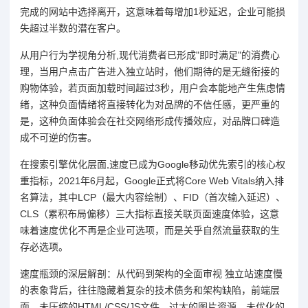
完成的网站中选择离开，这意味着每增加1秒延迟，企业可能损
失超过半数的潜在客户。
从用户行为学视角分析,现代消费者已形成"即时满足"的消费心
理，当用户点击广告进入独立站时，他们期待的是无缝衔接的
购物体验，若页面加载时间超过3秒，用户会本能地产生焦虑情
绪，这种负面情绪将直接转化为对品牌的不信任感，更严重的
是，这种负面体验会在社交网络形成传播效应，对品牌口碑造
成不可逆的伤害。
在搜索引擎优化层面,速度已成为Google移动优先索引的核心权
重指标，2021年6月起，Google正式将Core Web Vitals纳入排
名算法，其中LCP（最大内容绘制）、FID（首次输入延迟）、
CLS（累积布局偏移）三大指标直接关联页面速度体验，这意
味着速度优化不再是企业可选项，而是关乎自然流量获取的生
存必选项。
速度瓶颈的深层解剖：从代码到架构的全面审视 独立站速度慢
的表象背后，往往隐藏着复杂的技术债务和架构缺陷，前端层
面，未压缩的HTML/CSS/JS文件、过大的图片资源、未优化的