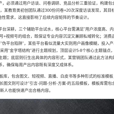
生产，必须通过用户访谈、问卷调研、竞品分析三重验证，构建包
某教育类初创团队通过300份问卷+20次深度访谈发现，其目
的隐性需求，这直接影响了后续内容矩阵的节奏设计。
心平台深耕，三个辅助平台试水，核心平台需满足"用户浓度高、
众号+视频号的组合，既保证专业内容沉淀又兼顾私域转化；消费
"伪平台陷阱"，某些平台看似流量大实则用户画像模糊，投入产
用"金字塔结构"进行主题规划，顶层设计5-8个核心主题锚点，
二级主题；底层则衍生出具体的内容形式，某营销团队通过此方法构
容体系，确保每周产出内容既有深度又成体系。
模板库，包含图文、短视频、直播、白皮书等多种形式的标准模板
长图文则可设计"引言-问题-分析-方案-的五段模板，模板库需
新人也能快速产出合格内容。