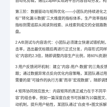
自动化剪辑，通过Zapier实现跨平台内容自动分发，
第三阶：数据驱动与矩阵优化——小团队的持续进化之道 
标""转化漏斗数据"三大维度的指标体系，生产效率
指标则需追踪从阅读到线索、从线索到成交的全链路数据，建
盘。
2 A/B测试与内容迭代：小团队必须建立快速试错机
击率，选出最优标题后再进行正式分发，内容形式同样
论"内容的2.3倍，随即调整内容生产比例，将60%资
3 用户反馈闭环机制：建立"内容-用户-数据"的三
题；通过数据异常点反向优化内容策略，某团队通过用
需要的是"可操作的执行方案"而非"宏观数据"，随即调
4 矩阵协同效应放大：内容矩阵的真正威力在于不同平
容"的组合拳，例如一篇深度白皮书可拆解为10篇图文、
动机制，提升用户粘性，某团队通过"白皮书+图文拆解