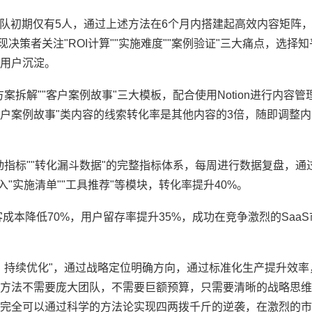
该团队初期仅有5人，通过上述方法在6个月内搭建起高效内容矩阵
决策者关注"ROI计算""实施难度""案例验证"三大痛点，选择
用户沉淀。
案拆解""客户案例故事"三大模板，配合使用Notion进行内容
客户案例故事"类内容的线索转化率是其他内容的3倍，随即调整
互动指标""转化漏斗数据"的完整指标体系，每周进行数据复盘，通
"实施清单""工具推荐"等模块，转化率提升40%。
成本降低70%，用户留存率提升35%，成功在竞争激烈的Saa
、持续优化"，通过战略定位明确方向，通过标准化生产提升效率
方法不需要庞大团队，不需要巨额预算，只需要清晰的战略思维
完全可以通过科学的方法论实现四两拨千斤的逆袭，在激烈的市