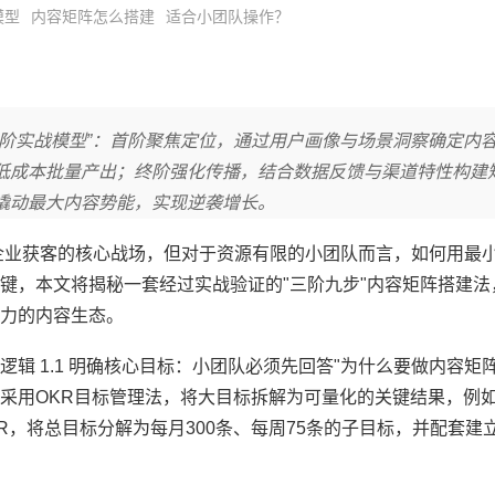
模型
内容矩阵怎么搭建
适合小团队操作？
三阶实战模型”：首阶聚焦定位，通过用户画像与场景洞察确定内
低成本批量产出；终阶强化传播，结合数据反馈与渠道特性构建
撬动最大内容势能，实现逆袭增长。
企业获客的核心战场，但对于资源有限的小团队而言，如何用最
，本文将揭秘一套经过实战验证的"三阶九步"内容矩阵搭建法，
力的内容生态。
辑 1.1 明确核心目标：小团队必须先回答"为什么要做内容矩
采用OKR目标管理法，将大目标拆解为可量化的关键结果，例如某
OKR，将总目标分解为每月300条、每周75条的子目标，并配套建