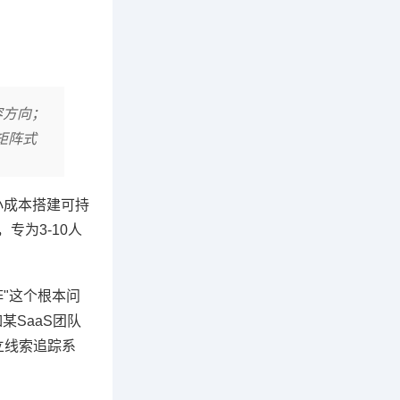
容方向；
矩阵式
小成本搭建可持
专为3-10人
阵"这个根本问
SaaS团队
立线索追踪系