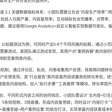
构建从生产到分发的完整闭环。
3.1 关键数据指标体系：小团队需建立包含"内容生产效率""
指标包括人均周产量、内容复用率；互动指标包含完播率、点赞率
议使用Google Analytics+自定义看板实现数据可视化，
制，以标题测试为例，可同时产出5-8个不同风格的标题，通过小
需要测试，某团队通过测试发现，其用户对"案例拆解"类内容的
源倾斜至案例类内容。
角反馈机制，通过评论区、私信、问卷收集用户反馈，将高频问题转
户反馈发现，其"行业报告"类内容虽然阅读量高但转化率低，经
整报告内容结构，加入"执行步骤""工具推荐"等模块，转化率提升
台、不同形式内容之间的协同效应，小团队需设计"主内容+衍生
5条短视频、3场直播，形成内容复用链；同时设计"内容打卡""
+直播答疑+用户案例征集"的组合打法，实现单篇内容获客成本降