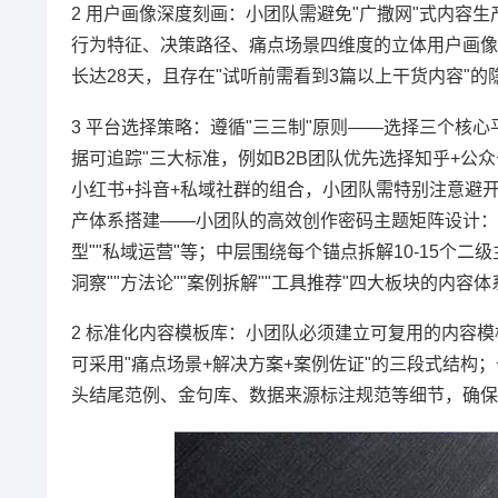
2 用户画像深度刻画：小团队需避免"广撒网"式内容
行为特征、决策路径、痛点场景四维度的立体用户画像，
长达28天，且存在"试听前需看到3篇以上干货内容"
3 平台选择策略：遵循"三三制"原则——选择三个核
据可追踪"三大标准，例如B2B团队优先选择知乎+公
小红书+抖音+私域社群的组合，小团队需特别注意避开
产体系搭建——小团队的高效创作密码主题矩阵设计：采
型""私域运营"等；中层围绕每个锚点拆解10-15个
洞察""方法论""案例拆解""工具推荐"四大板块的内
2 标准化内容模板库：小团队必须建立可复用的内容
可采用"痛点场景+解决方案+案例佐证"的三段式结构；
头结尾范例、金句库、数据来源标注规范等细节，确保