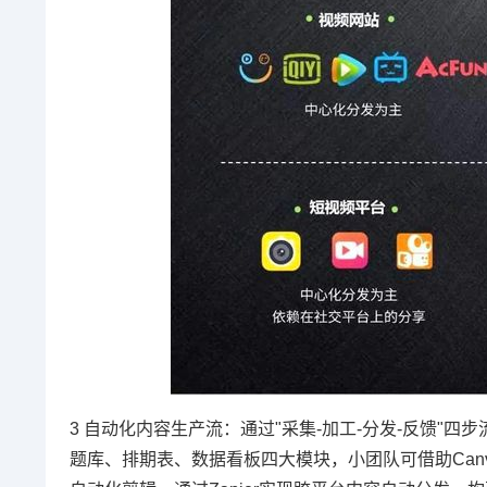
3 自动化内容生产流：通过"采集-加工-分发-反馈"四
题库、排期表、数据看板四大模块，小团队可借助Canva、A