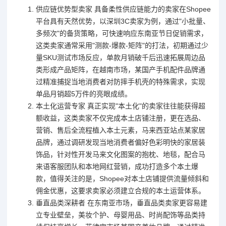
供应链优势型卖家 具备柔性供应链能力的卖家在Shopee
平台具有天然优势，以深圳3C卖家为例，通过"小批量、
多频次"的备货策略，可快速响应东南亚节日促销需求，
这类卖家通常采用"测款-爆款-矩阵"的打法，初期通过少
量SKU测试市场反应，单款月销破千后迅速拓展周边品
类形成产品矩阵，在越南市场，某国产手机配件品牌通
过精准捕捉当地消费者对防摔手机壳的特殊需求，实现
单品月销超5万件的亮眼成绩。
本土化运营专家 真正实现"本土化"的卖家往往能获得超
额收益，这类卖家不仅完成本土店铺注册，更在选品、
营销、售后全流程植入本土元素，马来西亚站点某家居
品牌，通过调研发现当地消费者偏好色彩明快的家居装
饰品，针对性开发马来文化图案的抱枕、地毯，配合马
来语客服团队和本地网红营销，成功打造多个本土爆
款，值得关注的是，Shopee对本土店铺提供流量倾斜和
佣金优惠，这要求卖家必须建立合规的本土运营体系。
垂直品类深耕者 在东南亚市场，垂直品类卖家更容易建
立专业壁垒，美妆个护、母婴用品、时尚配饰等品类持