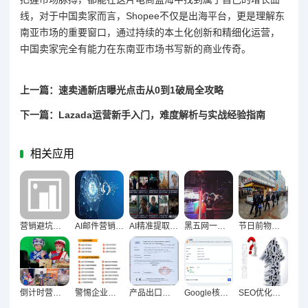
线，对于中国卖家而言，Shopee不仅是出海平台，更是理解东
南亚市场的重要窗口，通过持续的本土化创新和精细化运营，
中国卖家完全有能力在东南亚市场书写新的商业传奇。
上一篇：速卖通新店曝光点击从0到1破局全攻略
下一篇：Lazada运营新手入门，难度解析与实战经验指南
相关应用
营销避坑，精准识破低质量批量文章陷阱指南
AI邮件营销革命，智能优化内容实现精准转化
AI精准提取海量评论真实需求的核心路径
黑五网一后二次转化突围，全域营销闭环深度策略解析
节日前物流延误预警，构建全链路沟通体系的高效告知实战指南
倒计时营销与下单率，稀缺效应下的消费心理博弈
警惕企业法律红线，产品图文案侵权风险深度解析
产品出口必知，需提前确认的关键认证清单
Google核心更新后电商网站内容与技术双维优化调整全攻略
SEO优化密钥，关键词密度控制的平衡之道