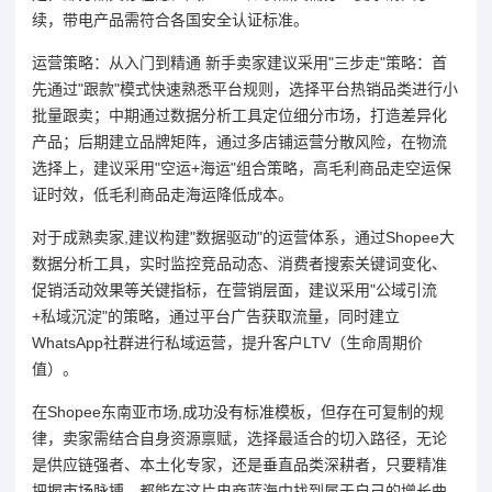
续，带电产品需符合各国安全认证标准。
运营策略：从入门到精通 新手卖家建议采用"三步走"策略：首
先通过"跟款"模式快速熟悉平台规则，选择平台热销品类进行小
批量跟卖；中期通过数据分析工具定位细分市场，打造差异化
产品；后期建立品牌矩阵，通过多店铺运营分散风险，在物流
选择上，建议采用"空运+海运"组合策略，高毛利商品走空运保
证时效，低毛利商品走海运降低成本。
对于成熟卖家,建议构建"数据驱动"的运营体系，通过Shopee大
数据分析工具，实时监控竞品动态、消费者搜索关键词变化、
促销活动效果等关键指标，在营销层面，建议采用"公域引流
+私域沉淀"的策略，通过平台广告获取流量，同时建立
WhatsApp社群进行私域运营，提升客户LTV（生命周期价
值）。
在Shopee东南亚市场,成功没有标准模板，但存在可复制的规
律，卖家需结合自身资源禀赋，选择最适合的切入路径，无论
是供应链强者、本土化专家，还是垂直品类深耕者，只要精准
把握市场脉搏，都能在这片电商蓝海中找到属于自己的增长曲