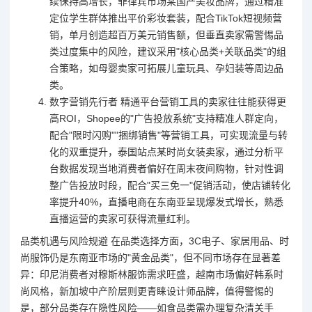
续保持高增长，菲律宾市场某国产美妆品牌，通过精准
定位学生群体推出平价彩妆套装，配合TikTok短视频营
销，单月创造超百万美元销售额，但垂直卖家需警惕品
类过度集中的风险，建议采用"核心品类+关联品类"的组
合策略，如母婴卖家可拓展儿童玩具、孕妇装等周边品
类。
数字营销先行者 精通平台营销工具的卖家往往能获得更
高ROI，Shopee的"广告投放系统"支持精准人群定向，
配合"限时闪购""捆绑销售"等营销工具，可实现流量与转
化的双重提升，泰国站点某时尚女装卖家，通过分析平
台数据发现当地消费者偏好在周末夜间购物，针对性调
整广告投放时段，配合"买三免一"促销活动，使店铺转化
率提升40%，直播电商在东南亚呈现爆发式增长，熟悉
直播运营的卖家可获得流量红利。
品类机遇与风险规避 在品类选择方面，3C电子、家居用品、时
尚服饰仍是东南亚市场的"黄金品类"，但不同市场存在显著差
异：印尼消费者对穆斯林服饰需求旺盛，越南市场偏好韩系时
尚风格，新加坡中产阶层则更青睐设计师品牌，值得警惕的
是，部分品类存在隐性风险——如食品类需办理复杂清关手