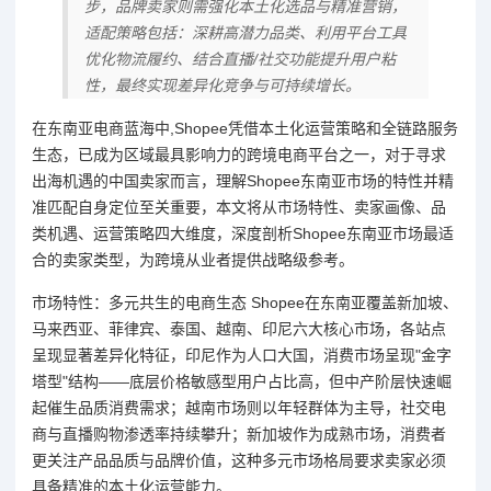
步，品牌卖家则需强化本土化选品与精准营销，
适配策略包括：深耕高潜力品类、利用平台工具
优化物流履约、结合直播/社交功能提升用户粘
性，最终实现差异化竞争与可持续增长。
在东南亚电商蓝海中,Shopee凭借本土化运营策略和全链路服务
生态，已成为区域最具影响力的跨境电商平台之一，对于寻求
出海机遇的中国卖家而言，理解Shopee东南亚市场的特性并精
准匹配自身定位至关重要，本文将从市场特性、卖家画像、品
类机遇、运营策略四大维度，深度剖析Shopee东南亚市场最适
合的卖家类型，为跨境从业者提供战略级参考。
市场特性：多元共生的电商生态 Shopee在东南亚覆盖新加坡、
马来西亚、菲律宾、泰国、越南、印尼六大核心市场，各站点
呈现显著差异化特征，印尼作为人口大国，消费市场呈现"金字
塔型"结构——底层价格敏感型用户占比高，但中产阶层快速崛
起催生品质消费需求；越南市场则以年轻群体为主导，社交电
商与直播购物渗透率持续攀升；新加坡作为成熟市场，消费者
更关注产品品质与品牌价值，这种多元市场格局要求卖家必须
具备精准的本土化运营能力。