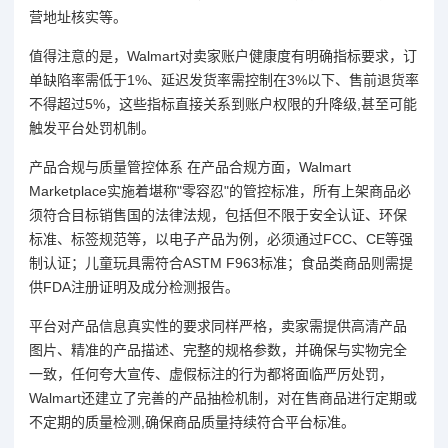
营地址核实等。
值得注意的是，Walmart对卖家账户健康度有明确指标要求，订
单缺陷率需低于1%、延迟发货率需控制在3%以下、售前退货率
不得超过5%，这些指标直接关系到账户权限的升降级,甚至可能
触发平台处罚机制。
产品合规与质量管控体系 在产品合规方面，Walmart
Marketplace实施着堪称"零容忍"的管控标准，所有上架商品必
须符合目标销售国的法律法规，包括但不限于安全认证、环保
标准、标签规范等，以电子产品为例，必须通过FCC、CE等强
制认证；儿童玩具需符合ASTM F963标准；食品类商品则需提
供FDA注册证明及成分检测报告。
平台对产品信息真实性的要求同样严格，卖家需提供高清产品
图片、精准的产品描述、完整的规格参数，并确保与实物完全
一致，任何夸大宣传、虚假标注的行为都将面临严厉处罚，
Walmart还建立了完善的产品抽检机制，对在售商品进行定期或
不定期的质量检测,确保商品质量持续符合平台标准。