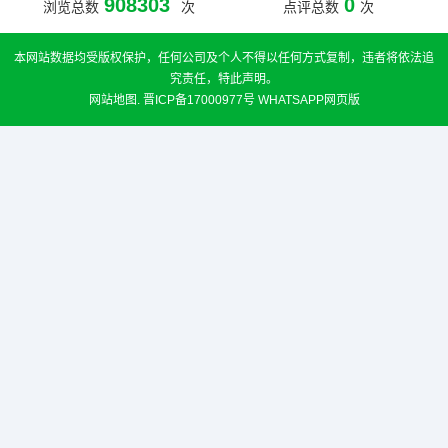
908303
0
浏览总数
次
点评总数
次
本网站数据均受版权保护，任何公司及个人不得以任何方式复制，违者将依法追
究责任，特此声明。
网站地图
.
晋ICP备17000977号
WHATSAPP网页版