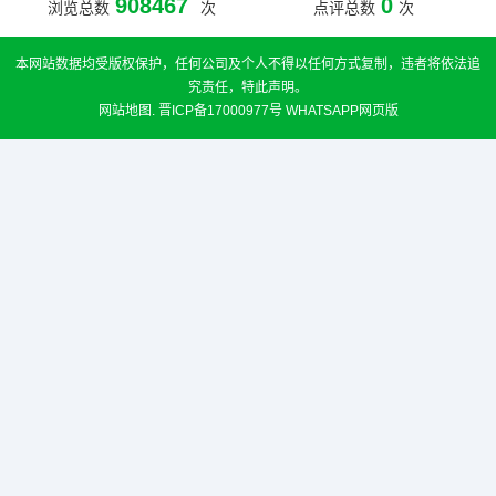
908467
0
浏览总数
次
点评总数
次
本网站数据均受版权保护，任何公司及个人不得以任何方式复制，违者将依法追
究责任，特此声明。
网站地图
.
晋ICP备17000977号
WHATSAPP网页版