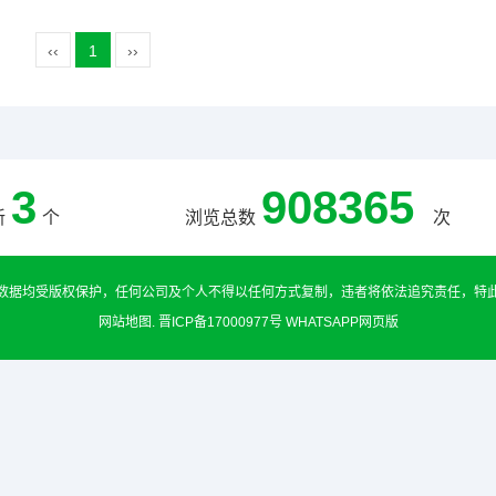
‹‹
1
››
3
908365
新
个
浏览总数
次
数据均受版权保护，任何公司及个人不得以任何方式复制，违者将依法追究责任，特
网站地图
.
晋ICP备17000977号
WHATSAPP网页版