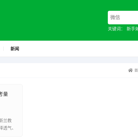
关键词：
新手
新闻
考量
斯兰教
择透气、