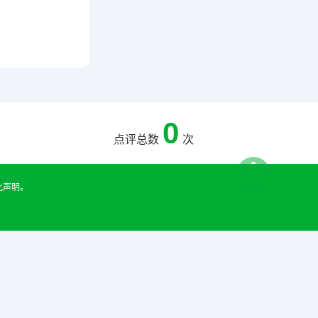
0
点评总数
次
此声明。