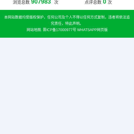
907983
0
浏览总数
次
点评总数
次
本网站数据均受版权保护，任何公司及个人不得以任何方式复制，违者将依法追
究责任，特此声明。
网站地图
.
晋ICP备17000977号
WHATSAPP网页版