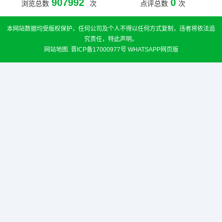
907992
0
浏览总数
次
点评总数
次
本网站数据均受版权保护，任何公司及个人不得以任何方式复制，违者将依法追
究责任，特此声明。
网站地图
.
晋ICP备17000977号
WHATSAPP网页版