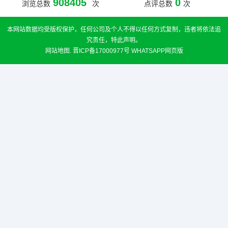
908405
0
浏览总数
次
点评总数
次
本网站数据均受版权保护，任何公司及个人不得以任何方式复制，违者将依法追
究责任，特此声明。
网站地图
.
晋ICP备17000977号
WHATSAPP网页版