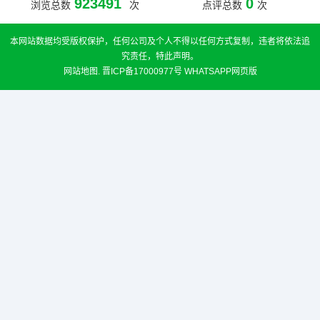
923491
0
浏览总数
次
点评总数
次
本网站数据均受版权保护，任何公司及个人不得以任何方式复制，违者将依法追
究责任，特此声明。
网站地图
.
晋ICP备17000977号
WHATSAPP网页版