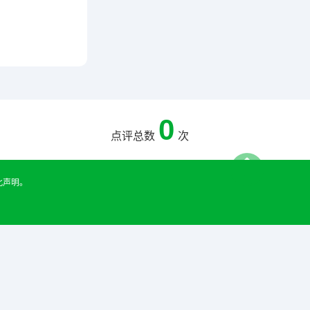
0
点评总数
次
此声明。