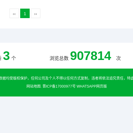
‹‹
1
››
3
907814
新
个
浏览总数
次
数据均受版权保护，任何公司及个人不得以任何方式复制，违者将依法追究责任，特
网站地图
.
晋ICP备17000977号
WHATSAPP网页版