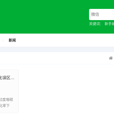
关键词：
新手
新闻
关键词埋设并非越多越好——Listing优化误区深度解析
，过度堆砌
化率下