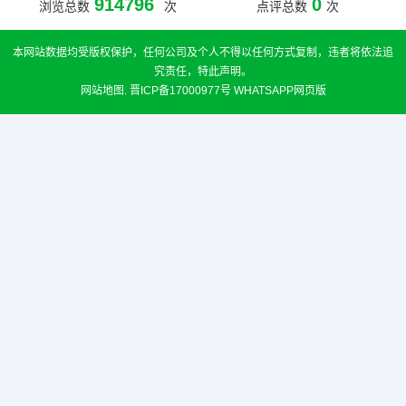
914796
0
浏览总数
次
点评总数
次
本网站数据均受版权保护，任何公司及个人不得以任何方式复制，违者将依法追
究责任，特此声明。
网站地图
.
晋ICP备17000977号
WHATSAPP网页版