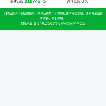
918745
0
浏览总数
次
点评总数
次
本网站数据均受版权保护，任何公司及个人不得以任何方式复制，违者将依法追
究责任，特此声明。
网站地图
.
晋ICP备17000977号
WHATSAPP网页版