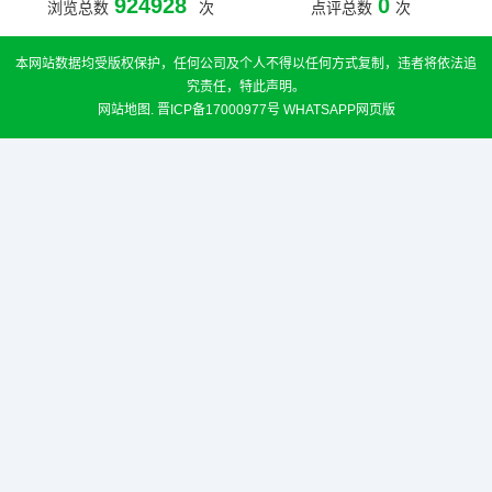
924928
0
浏览总数
次
点评总数
次
本网站数据均受版权保护，任何公司及个人不得以任何方式复制，违者将依法追
究责任，特此声明。
网站地图
.
晋ICP备17000977号
WHATSAPP网页版