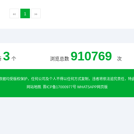
‹‹
1
››
3
910769
新
个
浏览总数
次
数据均受版权保护，任何公司及个人不得以任何方式复制，违者将依法追究责任，特
网站地图
.
晋ICP备17000977号
WHATSAPP网页版