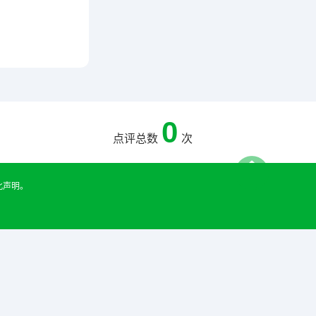
0
点评总数
次
此声明。