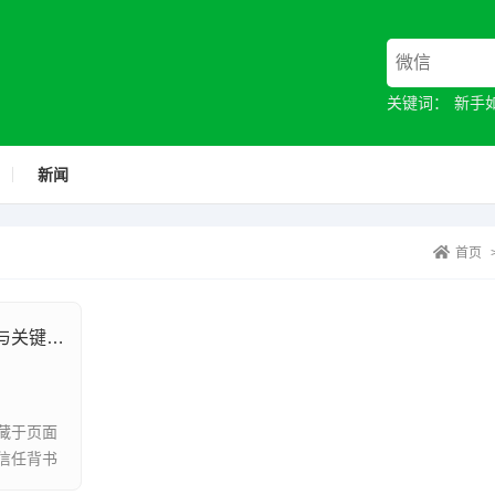
关键词：
新手
新闻
首页
产品详情页转化率低迷的深层问题挖掘与关键症结定位
藏于页面
信任背书