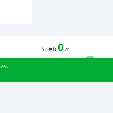
0
点评总数
次
此声明。