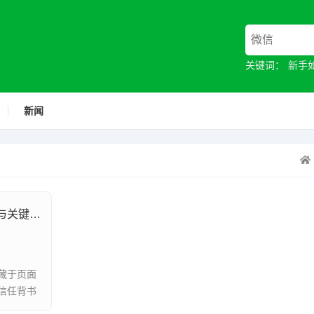
关键词：
新手
新闻
产品详情页转化率低迷的深层问题挖掘与关键症结定位
藏于页面
信任背书