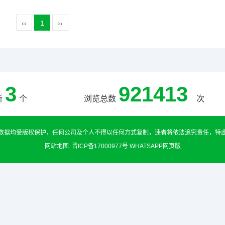
‹‹
1
››
3
921413
新
个
浏览总数
次
数据均受版权保护，任何公司及个人不得以任何方式复制，违者将依法追究责任，特
网站地图
.
晋ICP备17000977号
WHATSAPP网页版