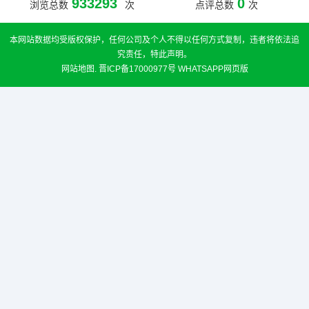
933293
0
浏览总数
次
点评总数
次
本网站数据均受版权保护，任何公司及个人不得以任何方式复制，违者将依法追
究责任，特此声明。
网站地图
.
晋ICP备17000977号
WHATSAPP网页版