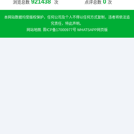
921438
0
浏览总数
次
点评总数
次
本网站数据均受版权保护，任何公司及个人不得以任何方式复制，违者将依法追
究责任，特此声明。
网站地图
.
晋ICP备17000977号
WHATSAPP网页版