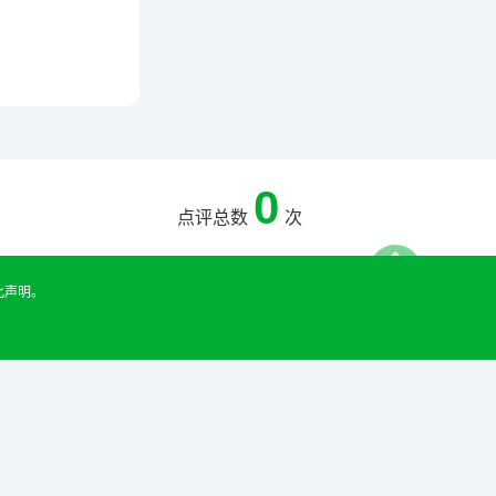
0
点评总数
次
此声明。