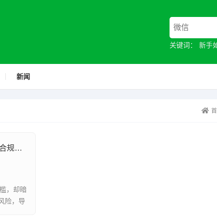
关键词：
新手
新闻
独立站COD模式风险破局，物流陷阱与合规雷区全解析
门槛，却暗
风险，导