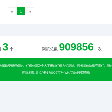
‹‹
1
››
3
909856
新
个
浏览总数
次
数据均受版权保护，任何公司及个人不得以任何方式复制，违者将依法追究责任，特
网站地图
.
晋ICP备17000977号
WHATSAPP网页版