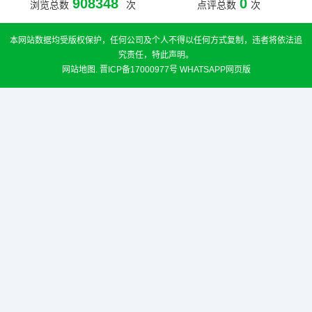
908348
0
浏览总数
次
点评总数
次
本网站数据均受版权保护，任何公司及个人不得以任何方式复制，违者将依法追
究责任，特此声明。
网站地图
.
晋ICP备17000977号
WHATSAPP网页版