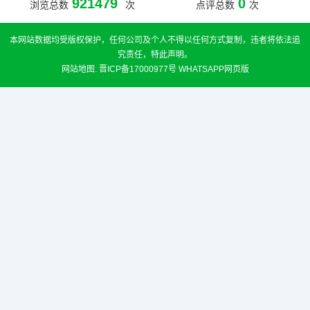
921479
0
浏览总数
次
点评总数
次
本网站数据均受版权保护，任何公司及个人不得以任何方式复制，违者将依法追
究责任，特此声明。
网站地图
.
晋ICP备17000977号
WHATSAPP网页版