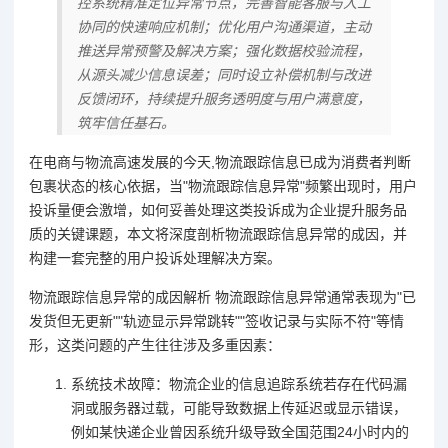
控系统精准定位异常节点，完善智能客服与人工
协同的快速响应机制；优化用户沟通渠道，主动
推送异常预警及解决方案；强化数据校验流程，
从源头减少信息误差；同时设立补偿机制与改进
反馈闭环，持续提升服务透明度与用户满意度，
筑牢信任基石。
在电商与物流高速发展的今天,物流跟踪信息已成为消费者判断
包裹状态的核心依据，当"物流跟踪信息异常"频繁出现时，用户
投诉量便会激增，如何妥善处理这类投诉成为企业提升服务品
质的关键课题，本文将深度剖析物流跟踪信息异常的成因，并
构建一套完整的用户投诉处理解决方案。
物流跟踪信息异常的成因解析 物流跟踪信息异常通常表现为"已
发货但无更新""轨迹显示异常跳转""签收记录与实际不符"等情
形，这类问题的产生往往涉及多重因素：
系统技术故障：物流企业的信息追踪系统若存在代码漏
洞或服务器过载，可能导致数据上传延迟或显示错误，
例如某快递企业曾因系统升级导致全国范围24小时内的