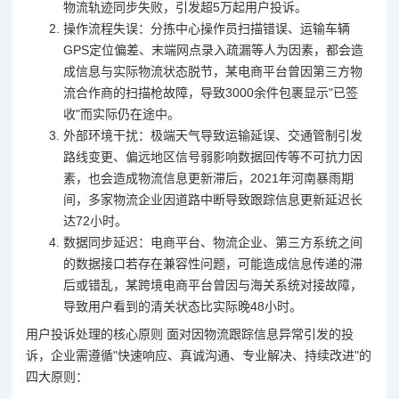
物流轨迹同步失败，引发超5万起用户投诉。
操作流程失误：分拣中心操作员扫描错误、运输车辆
GPS定位偏差、末端网点录入疏漏等人为因素，都会造
成信息与实际物流状态脱节，某电商平台曾因第三方物
流合作商的扫描枪故障，导致3000余件包裹显示"已签
收"而实际仍在途中。
外部环境干扰：极端天气导致运输延误、交通管制引发
路线变更、偏远地区信号弱影响数据回传等不可抗力因
素，也会造成物流信息更新滞后，2021年河南暴雨期
间，多家物流企业因道路中断导致跟踪信息更新延迟长
达72小时。
数据同步延迟：电商平台、物流企业、第三方系统之间
的数据接口若存在兼容性问题，可能造成信息传递的滞
后或错乱，某跨境电商平台曾因与海关系统对接故障，
导致用户看到的清关状态比实际晚48小时。
用户投诉处理的核心原则 面对因物流跟踪信息异常引发的投
诉，企业需遵循"快速响应、真诚沟通、专业解决、持续改进"的
四大原则：