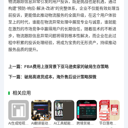
物流跟踪信息异常引发的用户投诉，既是挑战也是机遇，通过
构建"预防-响应-解决-改进"的完整体系，企业不仅能有效处理当
前投诉，更能借此推动物流服务的全面升级，在这个用户体验
至上的时代，谁能在物流异常处理中展现专业与诚意，谁就能
在激烈的市场竞争中赢得用户的长期信任，随着技术的不断进
步，物流跟踪信息异常问题将得到根本性解决，而企业在此过
程中积累的投诉处理经验，将成为宝贵的无形资产，持续推动
服务品质的提升。
上一篇：FBA费用上涨背景下亚马逊卖家的破局生存策略
下一篇：破局高退货成本，海外售后设计策略探微
相关应用
AI生成短视频脚本可行性及实用方法大揭秘
AI翻译驱动多语言网站效率跃升，技术革新赋能全球化运营
AI工具赋能卖家解放重复劳动的实践路径
跨境贸易全年制胜密码，文化洞察驱动下的节日营销策略规划
节日落地页设计策略，高效激发用户购买欲望的实战指南