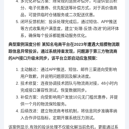
多元化补偿方案：除常规的运费补偿外，可提供会员积
分、电子优惠券、优先配送等补偿方式，对于高价值商
品，可提供临时仓储服务或二次配送优惠。
闭环反馈机制：投诉处理完成后，通过短信、APP推送
等方式收集用户满意度，建立"处理-反馈-改进"的闭环体
系，确保每个投诉都能推动服务优化。
典型案例深度分析 某知名电商平台在2023年遭遇大规模物流跟
踪信息异常投诉，通过系统排查发现，问题源于第三方物流商
的API接口升级未同步，该平台立即启动应急预案：
主动触达：通过APP推送、短信、邮件三渠道向受影响
用户致歉，并说明问题原因及解决进度。
技术修复：连夜协调技术团队与物流商对接，48小时内
完成接口兼容性测试，恢复数据同步。
补偿方案：向受影响用户发放10元无门槛优惠券，并提
供一个月的物流保险服务。
后续改进：建立物流商考核机制，将信息同步准确率纳
入合作评估指标，定期开展系统压力测试。
该案例显示,有效的投诉处理不仅能化解当前危机，更能通过系