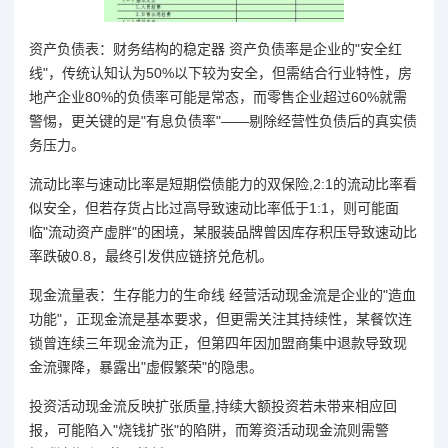
资产负债表：财务结构的稳定器 资产负债率是企业的"安全红
线"，传统认知认为50%以下较为安全，但需结合行业特性，房
地产企业80%的负债率可能是常态，而零售企业超过60%就需
警惕，更关键的是"有息负债率"——剔除经营性负债后的真实债
务压力。
流动比率与速动比率是短期偿债能力的双保险,2:1的流动比率看
似安全，但若存货占比过高导致速动比率低于1:1，则可能面
临"流动资产虚胖"的困境，某服装品牌曾因库存积压导致速动比
率跌破0.8，最终引发供应链挤兑危机。
现金流量表：生存能力的生命线 经营活动现金流是企业的"造血
功能"，正现金流是基本要求，但更需关注其持续性，某餐饮连
锁曾连续三年现金流为正，但第四年因加盟商集中退款导致现
金流骤降，暴露出"虚假繁荣"的隐患。
投资活动现金流反映扩张质量,持续大额投资若未带来相应回
报，可能陷入"烧钱扩张"的陷阱，而筹资活动现金流则需警