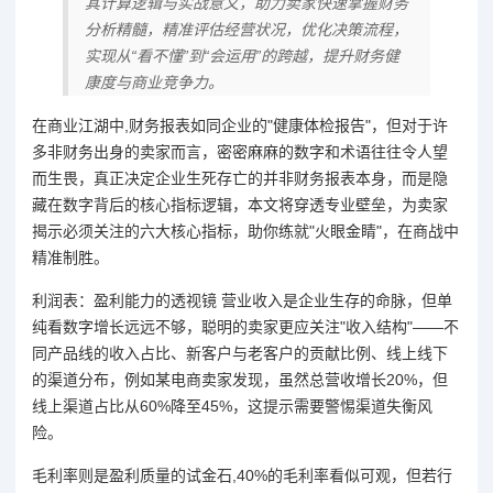
其计算逻辑与实战意义，助力卖家快速掌握财务
分析精髓，精准评估经营状况，优化决策流程，
实现从“看不懂”到“会运用”的跨越，提升财务健
康度与商业竞争力。
在商业江湖中,财务报表如同企业的"健康体检报告"，但对于许
多非财务出身的卖家而言，密密麻麻的数字和术语往往令人望
而生畏，真正决定企业生死存亡的并非财务报表本身，而是隐
藏在数字背后的核心指标逻辑，本文将穿透专业壁垒，为卖家
揭示必须关注的六大核心指标，助你练就"火眼金睛"，在商战中
精准制胜。
利润表：盈利能力的透视镜 营业收入是企业生存的命脉，但单
纯看数字增长远远不够，聪明的卖家更应关注"收入结构"——不
同产品线的收入占比、新客户与老客户的贡献比例、线上线下
的渠道分布，例如某电商卖家发现，虽然总营收增长20%，但
线上渠道占比从60%降至45%，这提示需要警惕渠道失衡风
险。
毛利率则是盈利质量的试金石,40%的毛利率看似可观，但若行