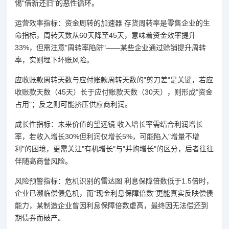
惕"借新还旧"的恶性循环。
运营效率指标：资金周转的加速器 存货周转率是零售企业的生
命指标，周转天数从60天降至45天，意味着资金效率提升
33%，但需注意"周转率陷阱"——某些企业通过赊销提升周转
率，实则埋下坏账风险。
应收账款周转天数与应付账款周转天数的"剪刀差"是关键，若应
收账款天数（45天）长于应付账款天数（30天），则形成"资金
占用"；反之则可能挤压供应商利润。
成长性指标：未来价值的望远镜 收入增长率需结合利润增长
率，若收入增长30%但利润仅增长5%，可能陷入"增量不增
利"的困境，更需关注"有机增长"与"并购增长"的区分，后者往往
伴随高商誉风险。
风险预警指标：危机识别的雷达图 利息保障倍数低于1.5倍时，
企业已濒临偿债危机，而"现金利息保障倍数"更能真实反映偿债
能力，某制造企业曾因利息保障倍数虚高，最终因无法偿还到
期债券而破产。