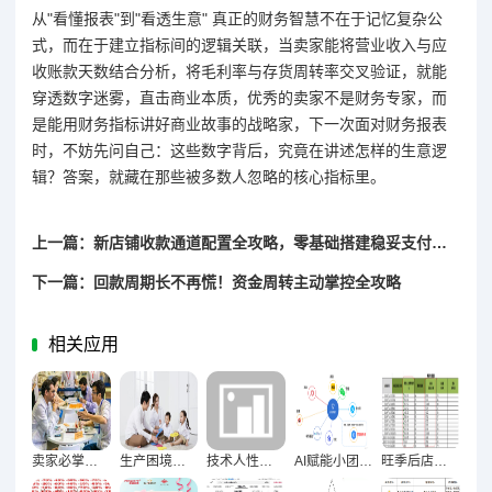
从"看懂报表"到"看透生意" 真正的财务智慧不在于记忆复杂公
式，而在于建立指标间的逻辑关联，当卖家能将营业收入与应
收账款天数结合分析，将毛利率与存货周转率交叉验证，就能
穿透数字迷雾，直击商业本质，优秀的卖家不是财务专家，而
是能用财务指标讲好商业故事的战略家，下一次面对财务报表
时，不妨先问自己：这些数字背后，究竟在讲述怎样的生意逻
辑？答案，就藏在那些被多数人忽略的核心指标里。
上一篇：新店铺收款通道配置全攻略，零基础搭建稳妥支付体系
下一篇：回款周期长不再慌！资金周转主动掌控全攻略
相关应用
卖家必掌握！与供应商谈价格的八大谈判技巧全解析
生产困境，效率质量双提升的立体化解决方案
技术人性博弈，AI能否完全替代人类优化广告投放？
AI赋能小团队破局，轻量化运营流程搭建全攻略
旺季后店铺复盘核心数据维度深度解析