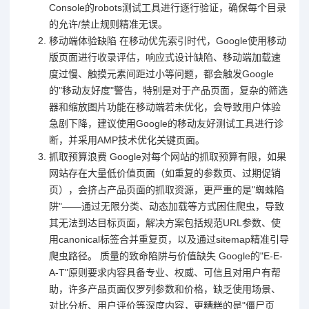
Console的robots测试工具进行逐行验证，确保每个目录
的允许/禁止规则精准无误。
移动端体验缺陷 在移动优先索引时代，Google使用移动
版页面进行收录评估，响应式设计缺陷、移动端加载速
度过慢、触摸元素间距过小等问题，都会触发Google
的"移动友好度"警告，特别是对于产品页面，复杂的筛选
器和缩放图片功能在移动端若未优化，会导致用户体验
急剧下降，建议使用Google的移动友好测试工具进行诊
断，并采用AMP技术优化关键页面。
抓取预算浪费 Google对每个网站的抓取预算有限，如果
网站存在大量低价值页面（如重复的参数页、过期促销
页），会挤占产品页面的抓取资源，更严重的是"蜘蛛陷
阱"——通过无限分类、动态加载等方式困住爬虫，导致
其无法到达目标页面，解决方案包括规范URL参数、使
用canonical标签合并重复页，以及通过sitemap精准引导
爬虫路径。 质量的致命陷阱与价值缺失 Google的"E-E-
A-T"原则要求内容具备专业、权威、可信且对用户有帮
助，许多产品页面仅罗列参数和价格，缺乏使用场景、
对比分析、用户评价等深度内容，更糟糕的是"僵尸页