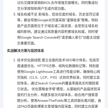
过社交媒体营销和KOL合作增强页面曝光，同时集成社
交分享按钮和用户生成内容功能。
域名权威不足 新域名、低信任度的域名、历史惩罚记录
等，都会导致Google对页面采取"谨慎收录"策略，特别
是产品页面若位于子域名或二级目录，会受到主域名权
威的影响，建议通过高质量内容积累域名权威，同时使
用Google Search Console的"请求编入索引"功能主动提
交重要页面。
实战解决方案与监控体系
技术优化路线图 建立全面的技术SEO审计体系，包括页
面速度优化、HTTPS迁移、结构化数据标记等，特别是
使用Google Lighthouse工具进行性能诊断，确保核心网
页指标（CLS、LCP、FID）达到优秀标准，同时建立监
控体系，通过Search Console的覆盖率报告实时跟踪索
引状态。 优化策略金字塔"模型，从基础的产品描述到深
度的行业分析，构建多层次内容体系，结合用户搜索意
图分析，使用AnswerThePublic等工具挖掘长尾问题，通
过FAQ页面和博客文章增强内容深度，同时建立内容更