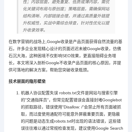
性；内容层面，避免重复、低质或薄内容，需优
化关键词布局与原创度；策略层面，需确保网站
结构清晰、内部链接合理，并通过高质量外链提
升权威性，实战中需综合排查，针对性优化以提
升收录效率。
在数字营销的战场上,Google收录是产品页面获得自然流量的基
石，许多企业发现精心设计的页面迟迟未被Google收录，仿佛
石沉大海，这种困境不仅影响SEO效果，更直接阻碍业务增
长，本文将深入剖析Google不收录产品页面的核心原因，并提
供可落地的解决方案，帮助您突破收录瓶颈。
技术层面的隐形壁垒
机器人协议配置失误 robots.txt文件是网站与搜索引擎
的"交通指挥员"，但常见配置错误会直接封堵Googlebot
的抓取路径，错误使用"Disallow: /"会禁止所有页面被抓
取，而过度使用通配符可能意外屏蔽重要页面，更隐蔽
的问题是动态生成robots.txt时出现的语法错误，这些错
误往往难以通过常规检查发现，建议使用Google Search