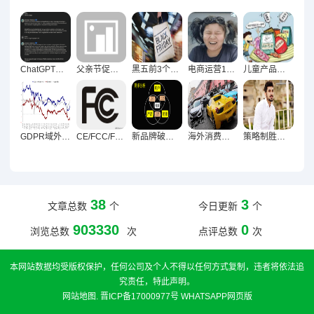
ChatGPT破局模板化，产品描述个性化创作新指南
父亲节促销新思路，商业温度自然融入亲情脉络
黑五前3个月卖家必做准备清单，库存到营销全方位策略
电商运营12大封店雷区揭秘，店铺被封的幕后真相
儿童产品出口欧美合规全流程解析，安全标准与法律风险指南
GDPR域外效力冲击下海外网站应对欧盟数据保护新规策略解析
CE/FCC/FDA认证适用产品全解析，电子设备与医疗产品合规指南
新品牌破局，激活首批真实用户的黄金法则
海外消费者价格与体验的权衡博弈
策略制胜法则，让用户深刻记住产品的关键之道
38
3
文章总数
个
今日更新
个
903330
0
浏览总数
次
点评总数
次
本网站数据均受版权保护，任何公司及个人不得以任何方式复制，违者将依法追
究责任，特此声明。
网站地图
.
晋ICP备17000977号
WHATSAPP网页版