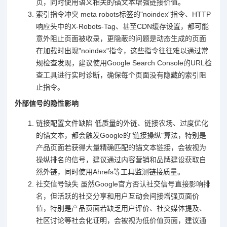
页，同时使用语义相关的锚文本增强链接价值。
索引指令冲突 meta robots标签的"noindex"指令、HTTP
响应头中的X-Robots-Tag、甚至CDN缓存设置，都可能
意外阻止页面被收录，更隐蔽的问题是动态生成的页面
在加载时出现"noindex"指令，这些指令往往难以通过常
规检查发现，建议使用Google Search Console的URL检
查工具进行实时诊断，确保每个页面没有隐藏的索引阻
止指令。
外部信号的隐性影响
链接配置文件缺陷 低质量的外链、链接农场、过度优化
的锚文本，都会触发Google的"链接操纵"算法，特别是
产品页面若获得大量精确匹配的锚文本链接，会被视为
操纵排名的信号，建议通过内容营销和品牌建设获取自
然外链，同时使用Ahrefs等工具监测链接质量。
社交信号缺失 虽然Google官方否认社交信号直接影响排
名，但活跃的社交分享和用户互动会间接增强页面价
值，特别是产品页面若缺乏用户评价、社交媒体提及、
社区讨论等社会化证明，会被视为低价值页面，建议通