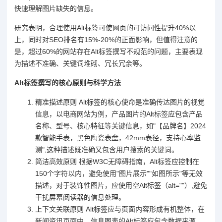
快速理解图片缺失的信息。
研究表明，合理使用Alt标签可使网页的可访问性提升40%以
上，同时对SEO排名有15%-20%的正面影响，但值得注意的
是，超过60%的网站存在Alt标签撰写不规范的问题，主要表现
为描述不准确、关键词堆砌、冗长冗余等。
Alt标签撰写的核心原则与科学方法
精准描述原则 Alt标签的核心使命是准确传达图片的视觉
信息，以电商网站为例，产品图片的Alt标签应包含产品
名称、型号、核心特征等关键信息，如"【品牌名】2024
款智能手表，黑色陶瓷表盘，42mm表径，支持心率监
测",这种描述既准确又包含用户搜索的关键词。
简洁高效原则 根据W3C无障碍指南，Alt标签应控制在
150个字符以内，避免使用"图片展示""如图所示"等无效
描述，对于装饰性图片，应使用空Alt标签（alt=""）,避免
干扰屏幕阅读器的信息处理。
上下文关联原则 Alt标签应与页面内容形成有机整体，在
新闻资讯页面中，信息图表的Alt标签应包含数据来源、