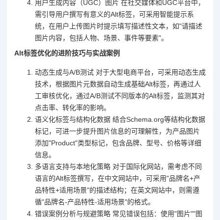
用户生成内容（UGC）图片 在社交媒体和UGC平台中，
需引导用户撰写有意义的Alt标签，可采用智能提示系
统，在用户上传图片时提示填写描述性文本，如"请描述
图片内容，包括人物、场景、事件等要素"。
Alt标签优化的进阶技巧与实战案例
动态生成与A/B测试 对于大型电商平台，可采用动态生成
技术，根据图片元数据自动生成基础Alt标签，再通过人
工审核优化，通过A/B测试不同版本的Alt标签，监测其对
点击率、转化率的影响。
语义化标签与结构化数据 结合Schema.org等结构化数据
标记，可进一步提升图片信息的可理解性，为产品图片
添加"Product"类型标记，包含品牌、型号、价格等详细
信息。
多语言支持与本地化策略 对于国际化网站，需考虑不同
语言的Alt标签撰写，在中文网站中，可采用"品牌名+产
品特性+适用场景"的描述结构；在英文网站中，则需遵
循"品牌名-产品特性-适用场景"的格式。
错误案例分析与规避策略 常见错误包括：使用"图片""图