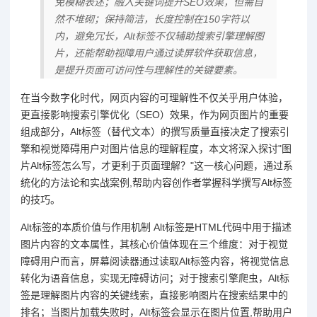
免模糊表述；融入关键词提升SEO效果，但需自
然不堆砌；保持简洁，长度控制在150字符以
内，避免冗长，Alt标签不仅辅助搜索引擎理解图
片，还能帮助视障用户通过读屏软件获取信息，
是提升页面可访问性与理解性的关键要素。
在当今数字化时代，网页内容的可理解性不仅关乎用户体验，
更直接影响搜索引擎优化（SEO）效果，作为网页图片的重要
组成部分，Alt标签（替代文本）的撰写质量直接决定了搜索引
擎和视觉障碍用户对图片信息的理解程度，本文将深入探讨"图
片Alt标签怎么写，才更利于页面理解？"这一核心问题，通过系
统化的方法论和实战案例,帮助内容创作者掌握科学撰写Alt标签
的技巧。
Alt标签的本质价值与作用机制 Alt标签是HTML代码中用于描述
图片内容的文本属性，其核心价值体现在三个维度：对于视觉
障碍用户而言，屏幕阅读器通过读取Alt标签内容，将视觉信息
转化为语音信息，实现无障碍访问；对于搜索引擎爬虫，Alt标
签是理解图片内容的关键线索，直接影响图片在搜索结果中的
排名；当图片加载失败时，Alt标签会显示在图片位置,帮助用户