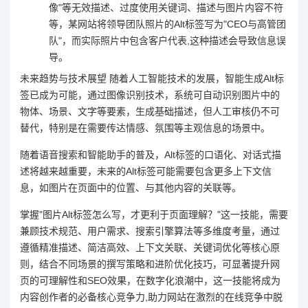
像"等无效描述、过度使用关键词、描述与图片内容不符
等，某网站将领导团队照片的Alt标签写为"CEO与高管团
队"，而实际照片中包含客户代表,这种描述会导致信息误
导。
未来趋势与技术展望 随着人工智能技术的发展，智能生成Alt标
签已成为可能，通过图像识别技术，系统可自动识别图片中的
物体、场景、文字等要素，生成基础描述，但人工审核仍不可
替代，特别是在需要传达情感、氛围等主观信息的场景中。
随着语音搜索和智能助手的普及，Alt标签的口语化、对话式描
述将越来越重要，未来的Alt标签可能需要包含更多上下文信
息，如图片在页面中的位置、与其他内容的关联等。
掌握"图片Alt标签怎么写，才更利于页面理解？"这一技能，需要
兼顾技术规范、用户需求、搜索引擎算法等多维度考量，通过
遵循精准描述、简洁高效、上下文关联、关键词优化等核心原
则，结合不同场景的撰写策略和进阶优化技巧，可显著提升网
页的可理解性和SEO效果，在数字化浪潮中，这一技能将成为
内容创作者的必备核心竞争力,助力网站在激烈的在线竞争中脱