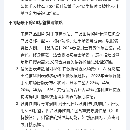
智能手表推荐-2024最佳智能手表"这类描述会被搜索引
擎判定为关键词堆砌。
不同场景下的Alt标签撰写策略
电商产品图片 对于电商网站，产品图片的Alt标签应包含
产品名称、型号、核心功能、适用场景等要素，以服装
类目为例："【品牌名】2024春夏男士商务休闲西装，藏
青色，修身剪裁，适合职场与宴会场景"，这种描述既满
足用户搜索需求,又符合屏幕阅读器的信息处理逻辑。
信息图表与数据可视化 在数据可视化场景中，Alt标签应
重点描述图表的核心结论和数据逻辑。"2023年全球智能
手机市场份额分布柱状图，显示三星占22%，苹果占
20%，华为占15%，其他品牌合计占43%",这种描述使视
觉障碍用户能够快速理解图表的核心信息。
装饰性图片与背景图 对于纯粹起装饰作用的图片，应使
用空Alt标签，但若装饰性图片包含重要导航信息（如图
标按钮），则需准确描述其功能，如"搜索图标，点击可
展开搜索框"。