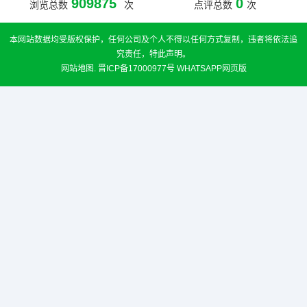
909875
0
浏览总数
次
点评总数
次
本网站数据均受版权保护，任何公司及个人不得以任何方式复制，违者将依法追
究责任，特此声明。
网站地图
.
晋ICP备17000977号
WHATSAPP网页版