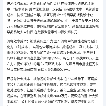
技术债务成本：创新背后的隐性负担 在快速迭代的技术环境
中，"技术债务"成本常被忽视，这包括代码维护成本、系统兼容
成本、技术更新成本等，某互联网企业曾因早期架构设计缺
陷，导致后续系统升级成本增加300%，相当于每年多支出1500
万元的技术维护费，更危险的是"安全债务"，某金融企业因忽视
早期系统安全加固,在数据泄露事件中损失超亿元。
流程效率成本：被浪费的生产力 生产流程中的隐性浪费常被简
化为"工时成本"，实则包含等待成本、搬运成本、返工成本、决
策延迟成本等，某食品加工企业通过流程分析发现，生产线上
的物料搬运时间占总生产时间的15%，相当于年损失800万元生
产力，更值得关注的是"决策延迟成本"，某项目因审批流程冗长
导致错过市场窗口期,直接损失超5000万元。
环境与社会成本：被忽视的外部性成本 在ESG趋势下，环境成
本和社会成本正成为新的核算维度，这包括碳排放成本、废弃
物处理成本、社区关系维护成本等，某化工企业因忽视环境合
规成本，在环保整改中额外支出2000万元，更深远的是"社会资
本成本"，如社区关系恶化导致的招工困难、供应链中断风险