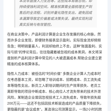
本及非直接人力支出等，这些成本易被忽视，却
持续侵蚀利润空间，精准核算需全面梳理生产到
售后的全流程，识别并量化隐性支出，避免因成
本漏算导致定价偏差或决策失误，最终实现利润
真实反映与有效管控。
在商业决策中，产品利润计算是企业生存发展的核心命脉，然
而许多企业发现，即便财务报表显示盈利，实际现金流却频频
告急；明明销量喜人，利润却始终上不去，这种"账面盈利、实
际亏损"的悖论背后，往往隐藏着被忽视的成本黑洞，本文将深
度剖析产品利润计算中常见的八大被遗漏成本,帮助企业建立更
精准的成本核算体系。
隐性人力成本：被低估的"时间价值" 多数企业计算人力成本时
仅考虑基本工资，却忽略了培训成本、招聘成本、员工流失成
本等隐性支出，新员工入职培训期间的生产效率损失、老员工
离职导致的项目中断成本、核心岗位人才流失带来的技术外泄
风险，某制造企业曾因忽视技术工人流失成本，导致年损失超
200万元——这还不包括因技术断层造成的产品质量下降损失，
更隐蔽的是"会议成本"，某咨询公司测算显示，一场2小时的跨