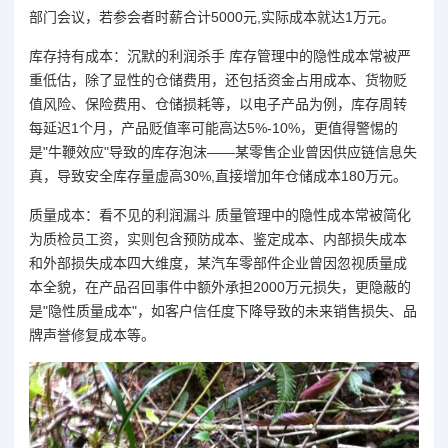
部门会议，若参会者时薪合计5000元,实际成本就达1万元。
库存持有成本：沉默的利润杀手 库存管理中的隐性成本常被严
重低估，除了显性的仓储费用，还包括资金占用成本、货物贬
值风险、保险费用、仓储损耗等，以电子产品为例，库存周转
每延迟1个月，产品贬值率可能高达5%-10%，更值得警惕的
是"牛鞭效应"导致的库存泡沫——某零售企业曾因供应链信息失
真，导致安全库存量虚高30%,直接增加年仓储成本180万元。
质量成本：看不见的利润漏斗 质量管理中的隐性成本常被简化
为质检员工资，实则包含预防成本、鉴定成本、内部损失成本
和外部损失成本四大维度，某汽车零部件企业曾因忽视质量成
本全貌，在产品召回事件中额外承担2000万元损失，更隐蔽的
是"隐性质量成本"，如客户信任度下降导致的未来销售损失、品
牌声誉修复成本等。