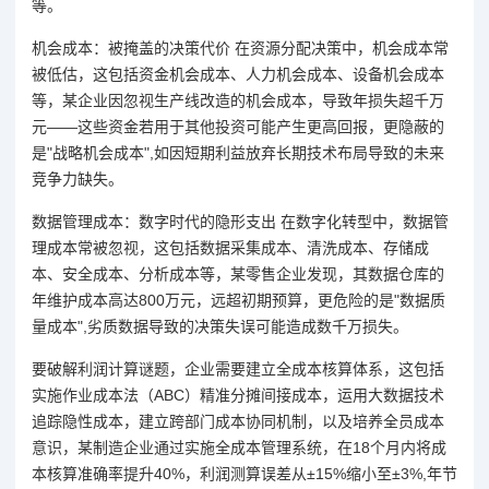
等。
机会成本：被掩盖的决策代价 在资源分配决策中，机会成本常
被低估，这包括资金机会成本、人力机会成本、设备机会成本
等，某企业因忽视生产线改造的机会成本，导致年损失超千万
元——这些资金若用于其他投资可能产生更高回报，更隐蔽的
是"战略机会成本",如因短期利益放弃长期技术布局导致的未来
竞争力缺失。
数据管理成本：数字时代的隐形支出 在数字化转型中，数据管
理成本常被忽视，这包括数据采集成本、清洗成本、存储成
本、安全成本、分析成本等，某零售企业发现，其数据仓库的
年维护成本高达800万元，远超初期预算，更危险的是"数据质
量成本",劣质数据导致的决策失误可能造成数千万损失。
要破解利润计算谜题，企业需要建立全成本核算体系，这包括
实施作业成本法（ABC）精准分摊间接成本，运用大数据技术
追踪隐性成本，建立跨部门成本协同机制，以及培养全员成本
意识，某制造企业通过实施全成本管理系统，在18个月内将成
本核算准确率提升40%，利润测算误差从±15%缩小至±3%,年节