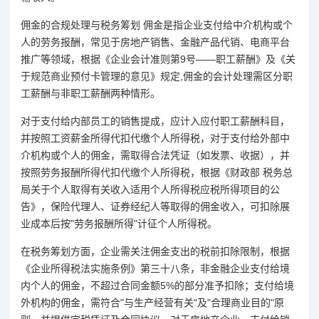
佣金的合规处理与税务筹划 佣金是指企业支付给中介机构或个
人的劳务报酬，常见于房地产销售、金融产品代销、电商平台
推广等领域，根据《企业会计准则第9号——职工薪酬》及《关
于规范商业预付卡管理的意见》规定,佣金的会计处理需区分职
工薪酬与非职工薪酬两种情形。
对于支付给内部员工的销售提成，应计入应付职工薪酬科目，
并按照工资薪金所得代扣代缴个人所得税，对于支付给外部中
介机构或个人的佣金，需取得合法凭证（如发票、收据），并
按照劳务报酬所得代扣代缴个人所得税，根据《财政部 税务总
局关于个人取得有关收入适用个人所得税应税所得项目的公
告》，保险代理人、证券经纪人等取得的佣金收入，可扣除展
业成本后按"劳务报酬所得"计征个人所得税。
在税务筹划方面，企业需关注佣金支出的税前扣除限制，根据
《企业所得税法实施条例》第三十八条，非金融企业支付给境
内个人的佣金，不超过合同金额5%的部分准予扣除；支付给境
外机构的佣金，需符合"与生产经营有关"及"合理商业目的"原