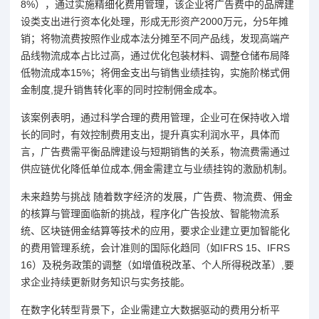
8%），通过实施精细化费用管理，该企业将广告费中的品牌建
设类支出进行资本化处理，形成无形资产2000万元，分5年摊
销；将物流费按照作业成本法分摊至不同产品线，发现高端产
品线物流成本占比过高，通过优化包装材料、调整仓储布局降
低物流成本15%；将佣金支出与销售业绩挂钩，实施阶梯式佣
金制度,提升销售转化率的同时控制佣金成本。
该案例表明，通过科学合理的费用管理，企业可在保持收入增
长的同时，有效控制费用支出，提升真实利润水平，具体而
言，广告费需平衡品牌建设与短期销售的关系，物流费需通过
供应链优化降低单位成本,佣金需建立与业绩挂钩的激励机制。
未来趋势与挑战 随着数字经济的发展，广告费、物流费、佣金
的核算与管理面临新的挑战，程序化广告投放、智能物流系
统、区块链佣金结算等技术的应用，要求企业建立更加智能化
的费用管理系统，会计准则的国际化趋同（如IFRS 15、IFRS
16）及税务政策的调整（如增值税改革、个人所得税改革）,要
求企业持续更新财务知识与实务技能。
在数字化转型背景下，企业需建立大数据驱动的费用分析平