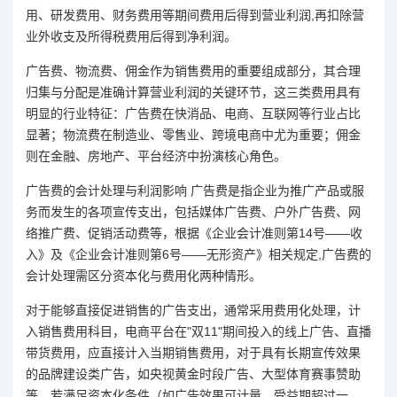
用、研发费用、财务费用等期间费用后得到营业利润,再扣除营
业外收支及所得税费用后得到净利润。
广告费、物流费、佣金作为销售费用的重要组成部分，其合理
归集与分配是准确计算营业利润的关键环节，这三类费用具有
明显的行业特征：广告费在快消品、电商、互联网等行业占比
显著；物流费在制造业、零售业、跨境电商中尤为重要；佣金
则在金融、房地产、平台经济中扮演核心角色。
广告费的会计处理与利润影响 广告费是指企业为推广产品或服
务而发生的各项宣传支出，包括媒体广告费、户外广告费、网
络推广费、促销活动费等，根据《企业会计准则第14号——收
入》及《企业会计准则第6号——无形资产》相关规定,广告费的
会计处理需区分资本化与费用化两种情形。
对于能够直接促进销售的广告支出，通常采用费用化处理，计
入销售费用科目，电商平台在"双11"期间投入的线上广告、直播
带货费用，应直接计入当期销售费用，对于具有长期宣传效果
的品牌建设类广告，如央视黄金时段广告、大型体育赛事赞助
等，若满足资本化条件（如广告效果可计量、受益期超过一