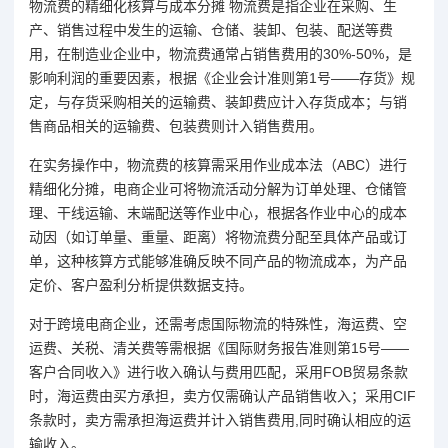
物流费的精细化核算与成本分摊 物流费是指企业在采购、生
产、销售过程中发生的运输、仓储、装卸、包装、配送等费
用，在制造业企业中，物流费通常占销售费用的30%-50%，是
影响利润的重要因素，根据《企业会计准则第1号——存货》规
定，与存货采购相关的运输费、装卸费应计入存货成本；与销
售商品相关的运输费、包装费则计入销售费用。
在实务操作中，物流费的核算需采用作业成本法（ABC）进行
精细化分摊，电商企业可将物流活动分解为订单处理、仓储管
理、干线运输、末端配送等作业中心，根据各作业中心的成本
动因（如订单量、重量、距离）将物流费分配至具体产品或订
单，这种核算方式能够准确反映不同产品的物流成本，为产品
定价、客户盈利分析提供数据支持。
对于跨境电商企业，还需考虑国际物流的特殊性，海运费、空
运费、关税、清关费等需根据《国际财务报告准则第15号——
客户合同收入》进行收入确认与费用匹配，采用FOB贸易条款
时，海运费由买方承担，卖方仅需确认产品销售收入；采用CIF
条款时，卖方需承担海运费并计入销售费用,同时确认相应的运
输收入。