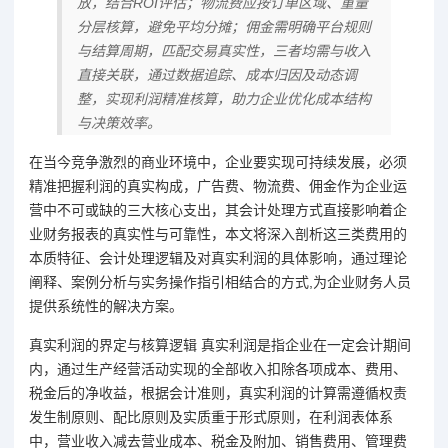
放，结合ROI评估；物流费应按订单区域、重量
分层核算，避免平均分摊；佣金需明确平台规则
与结算周期，匹配交易真实性，三者均需与收入
直接关联，通过数据追踪、成本归因及动态调
整，实现利润精准核算，助力企业优化成本结构
与决策效率。
在当今竞争激烈的商业环境中，企业要实现可持续发展，必须
精准把握利润的真实构成，广告费、物流费、佣金作为企业运
营中不可或缺的三大核心支出，其会计处理方式直接影响着企
业财务报表的真实性与可靠性，本文将深入剖析这三类费用的
本质特征、会计处理逻辑及对真实利润的具体影响，通过理论
阐释、案例分析与实务操作指引相结合的方式,为企业财务人员
提供系统性的解决方案。
真实利润的界定与核算逻辑 真实利润是指企业在一定会计期间
内，通过生产经营活动实现的全部收入扣除各项成本、费用、
税金后的净收益，根据会计准则，真实利润的计算需遵循权责
发生制原则、配比原则及实质重于形式原则，在利润表体系
中，营业收入减去营业成本、税金及附加、销售费用、管理费