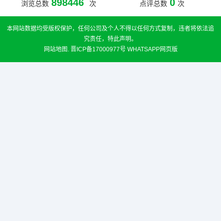
898446
0
浏览总数
次
点评总数
次
本网站数据均受版权保护，任何公司及个人不得以任何方式复制，违者将依法追
究责任，特此声明。
网站地图
.
晋ICP备17000977号
WHATSAPP网页版