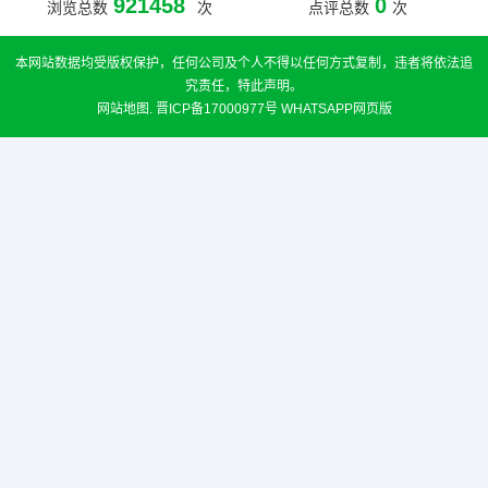
921458
0
浏览总数
次
点评总数
次
本网站数据均受版权保护，任何公司及个人不得以任何方式复制，违者将依法追
究责任，特此声明。
网站地图
.
晋ICP备17000977号
WHATSAPP网页版