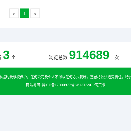
‹‹
1
››
3
914689
新
个
浏览总数
次
数据均受版权保护，任何公司及个人不得以任何方式复制，违者将依法追究责任，特
网站地图
.
晋ICP备17000977号
WHATSAPP网页版