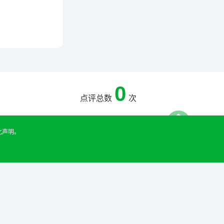
0
点评总数
次
此声明。